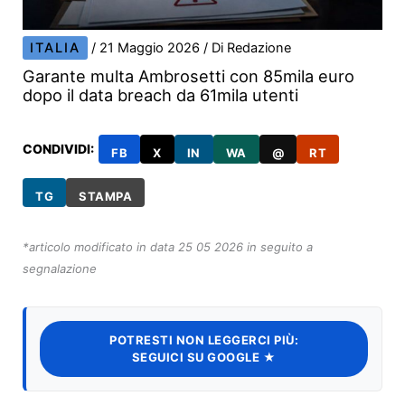
ITALIA
/
21 Maggio 2026
/ Di
Redazione
Garante multa Ambrosetti con 85mila euro
dopo il data breach da 61mila utenti
CONDIVIDI:
FB
X
IN
WA
@
RT
TG
STAMPA
*articolo modificato in data 25 05 2026 in seguito a
segnalazione
POTRESTI NON LEGGERCI PIÙ:
SEGUICI SU GOOGLE ★