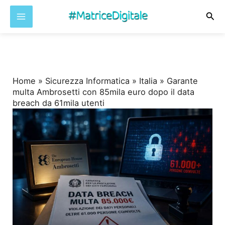
Cer
Vai
al
contenuto
Home
»
Sicurezza Informatica
»
Italia
»
Garante
multa Ambrosetti con 85mila euro dopo il data
breach da 61mila utenti