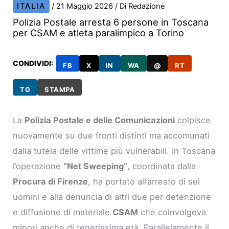
ITALIA
/
21 Maggio 2026
/ Di
Redazione
Polizia Postale arresta 6 persone in Toscana
per CSAM e atleta paralimpico a Torino
CONDIVIDI:
FB
X
IN
WA
@
RT
TG
STAMPA
La
Polizia Postale e delle Comunicazioni
colpisce
nuovamente su due fronti distinti ma accomunati
dalla tutela delle vittime più vulnerabili. In Toscana
l’operazione
“Net Sweeping”
, coordinata dalla
Procura di Firenze
, ha portato all’arresto di sei
uomini e alla denuncia di altri due per detenzione
e diffusione di materiale
CSAM
che coinvolgeva
minori anche di tenerissima età. Parallelamente il