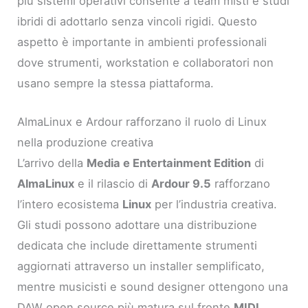
più sistemi operativi consente a team misti e studi
ibridi di adottarlo senza vincoli rigidi. Questo
aspetto è importante in ambienti professionali
dove strumenti, workstation e collaboratori non
usano sempre la stessa piattaforma.
AlmaLinux e Ardour rafforzano il ruolo di Linux
nella produzione creativa
L’arrivo della
Media e Entertainment Edition
di
AlmaLinux
e il rilascio di
Ardour 9.5
rafforzano
l’intero ecosistema
Linux
per l’industria creativa.
Gli studi possono adottare una distribuzione
dedicata che include direttamente strumenti
aggiornati attraverso un installer semplificato,
mentre musicisti e sound designer ottengono una
DAW open source più matura sul fronte
MIDI
,