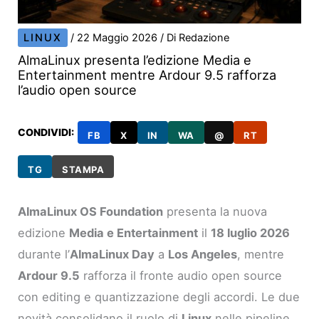
LINUX
/
22 Maggio 2026
/ Di
Redazione
AlmaLinux presenta l’edizione Media e
Entertainment mentre Ardour 9.5 rafforza
l’audio open source
CONDIVIDI:
FB
X
IN
WA
@
RT
TG
STAMPA
AlmaLinux OS Foundation
presenta la nuova
edizione
Media e Entertainment
il
18 luglio 2026
durante l’
AlmaLinux Day
a
Los Angeles
, mentre
Ardour 9.5
rafforza il fronte audio open source
con editing e quantizzazione degli accordi. Le due
novità consolidano il ruolo di
Linux
nelle pipeline