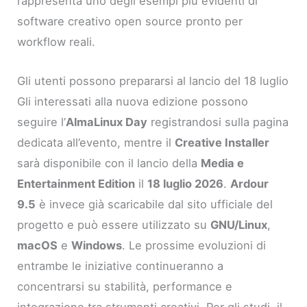
rappresenta uno degli esempi più evidenti di
software creativo open source pronto per
workflow reali.
Gli utenti possono prepararsi al lancio del 18 luglio
Gli interessati alla nuova edizione possono
seguire l’
AlmaLinux Day
registrandosi sulla pagina
dedicata all’evento, mentre il
Creative Installer
sarà disponibile con il lancio della
Media e
Entertainment Edition
il
18 luglio 2026
.
Ardour
9.5
è invece già scaricabile dal sito ufficiale del
progetto e può essere utilizzato su
GNU/Linux
,
macOS
e
Windows
. Le prossime evoluzioni di
entrambe le iniziative continueranno a
concentrarsi su stabilità, performance e
integrazione tra strumenti creativi. Per gli studi, il