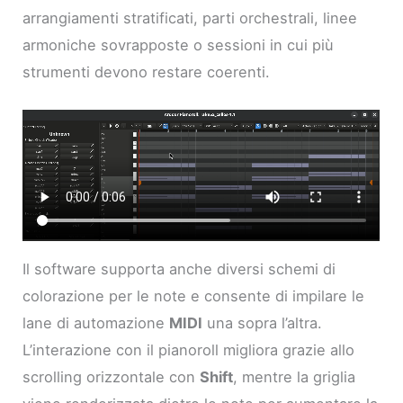
arrangiamenti stratificati, parti orchestrali, linee
armoniche sovrapposte o sessioni in cui più
strumenti devono restare coerenti.
Il software supporta anche diversi schemi di
colorazione per le note e consente di impilare le
lane di automazione
MIDI
una sopra l’altra.
L’interazione con il pianoroll migliora grazie allo
scrolling orizzontale con
Shift
, mentre la griglia