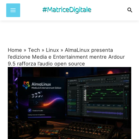
Cer
Vai
al
contenuto
Home
»
Tech
»
Linux
»
AlmaLinux presenta
l’edizione Media e Entertainment mentre Ardour
9.5 rafforza l’audio open source