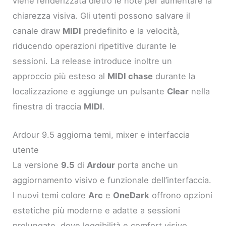
viene renderizzata dietro le note per aumentare la
chiarezza visiva. Gli utenti possono salvare il
canale draw
MIDI
predefinito e la velocità,
riducendo operazioni ripetitive durante le
sessioni. La release introduce inoltre un
approccio più esteso al
MIDI chase
durante la
localizzazione e aggiunge un pulsante
Clear
nella
finestra di traccia
MIDI
.
Ardour 9.5 aggiorna temi, mixer e interfaccia
utente
La versione
9.5
di
Ardour
porta anche un
aggiornamento visivo e funzionale dell’interfaccia.
I nuovi temi colore
Arc
e
OneDark
offrono opzioni
estetiche più moderne e adatte a sessioni
prolungate, dove leggibilità e comfort visivo