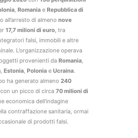
olonia
,
Romania
e
Repubblica di
o all’arresto di almeno
nove
per
17,7 milioni di euro
, tra
ntegratori falsi, immobili e altre
riminale. L’organizzazione operava
soggetti provenienti da
Romania
,
a
,
Estonia
,
Polonia
e
Ucraina
.
uppo ha generato almeno
240
, con un picco di circa
70 milioni di
ne economica dell’indagine
lla contraffazione sanitaria, ormai
casionale di prodotti falsi.