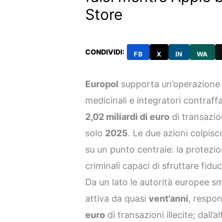
Store
CONDIVIDI:
FB
X
IN
WA
Europol
supporta un’operazione i
medicinali e integratori contraff
2,02 miliardi di euro
di transazion
solo
2025
. Le due azioni colpis
su un punto centrale: la protez
criminali capaci di sfruttare fiduci
Da un lato le autorità europee s
attiva da quasi
vent’anni
, respo
euro
di transazioni illecite; dall’a