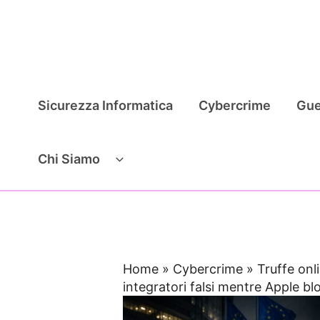
Vai
al
contenuto
Sicurezza Informatica
Cybercrime
Gue
Chi Siamo
Home
»
Cybercrime
»
Truffe onl
integratori falsi mentre Apple bl