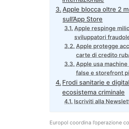
Apple blocca oltre 2 mil
sull’App Store
Apple respinge milio
sviluppatori fraudol
Apple protegge acc
carte di credito rub
Apple usa machine 
false e storefront p
Frodi sanitarie e digit
ecosistema criminale
Iscriviti alla Newslet
Europol coordina l’operazione con