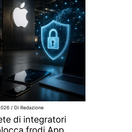
2026
/ Di
Redazione
te di integratori
blocca frodi App