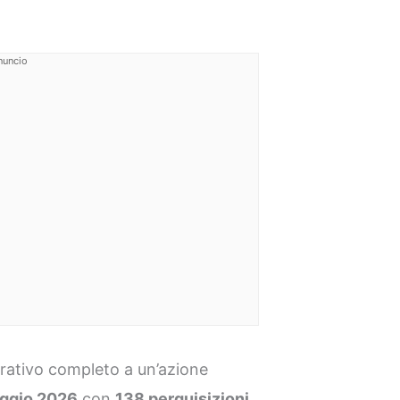
nuncio
rativo completo a un’azione
ggio 2026
con
138 perquisizioni