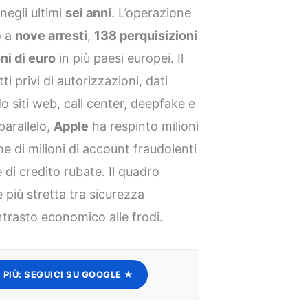
negli ultimi
sei anni
. L’operazione
o a
nove arresti
,
138 perquisizioni
oni di euro
in più paesi europei. Il
 privi di autorizzazioni, dati
ndo siti web, call center, deepfake e
parallelo,
Apple
ha respinto milioni
ne di milioni di account fraudolenti
e di credito rubate. Il quadro
iù stretta tra sicurezza
ontrasto economico alle frodi.
 PIÙ:
SEGUICI SU GOOGLE ★