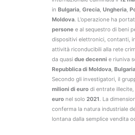
in
Bulgaria
,
Grecia
,
Ungheria
,
P
Moldova
. L’operazione ha portat
persone
e al sequestro di beni 
dispositivi elettronici, contanti, i
attività riconducibili alla rete c
da quasi
due decenni
e riuniva 
Repubblica di Moldova
,
Bulgari
Secondo gli investigatori, il gr
milioni di euro
di entrate illecite
euro
nel solo
2021
. La dimensio
conferma la natura industriale de
lontana dalla semplice vendita oc