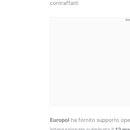
contraffatti
An
Europol
ha fornito supporto ope
internazionale culminata il
12 ma