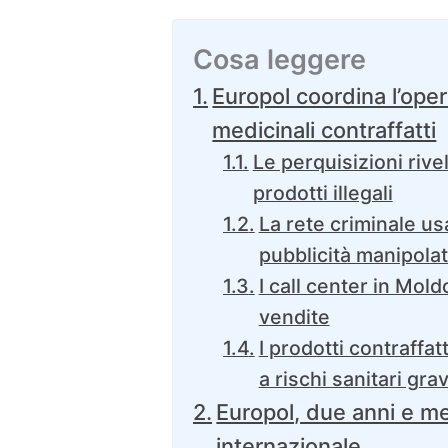
Cosa leggere
Europol coordina l’oper
medicinali contraffatti
Le perquisizioni rive
prodotti illegali
La rete criminale usa
pubblicità manipolat
I call center in Mo
vendite
I prodotti contraffa
a rischi sanitari grav
Europol, due anni e m
internazionale