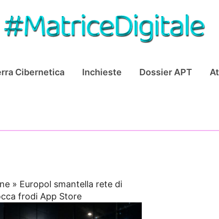
rra Cibernetica
Inchieste
Dossier APT
At
ine
»
Europol smantella rete di
occa frodi App Store