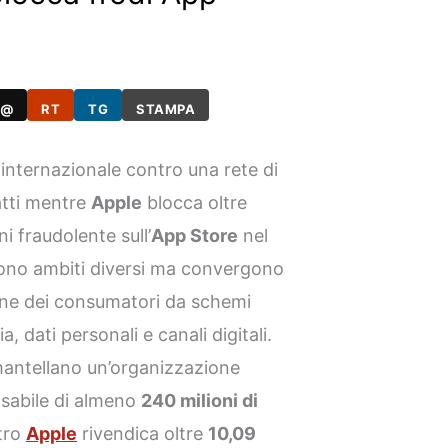
@
RT
TG
STAMPA
nternazionale contro una rete di
atti mentre
Apple
blocca oltre
i fraudolente sull’
App Store
nel
cono ambiti diversi ma convergono
ione dei consumatori da schemi
a, dati personali e canali digitali.
mantellano un’organizzazione
nsabile di almeno
240 milioni di
ltro
Apple
rivendica oltre
10,09