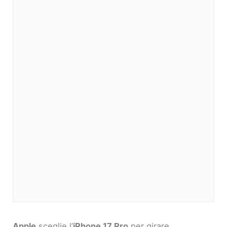
Apple
sceglie l’
iPhone 17 Pro
per girare