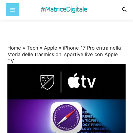
Cer
Vai
al
contenuto
Home
»
Tech
»
Apple
»
iPhone 17 Pro entra nella
storia delle trasmissioni sportive live con Apple
TV