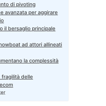
to di pivoting
e avanzata per aggirare
io
 il bersaglio principale
howboat ad attori allineati
umentano la complessità
ragilità delle
elecom
ter