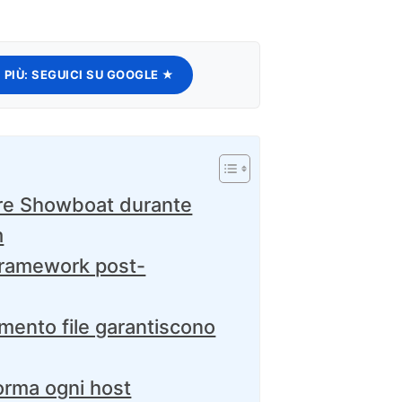
 PIÙ:
SEGUICI SU GOOGLE ★
pre Showboat durante
m
framework post-
imento file garantiscono
orma ogni host