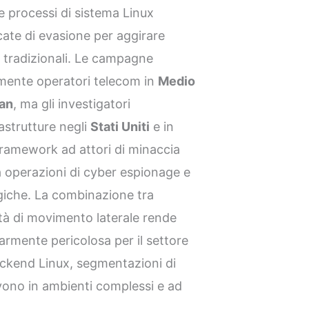
re processi di sistema Linux
ticate di evasione per aggirare
o tradizionali. Le campagne
mente operatori telecom in
Medio
jan
, ma gli investigatori
astrutture negli
Stati Uniti
e in
l framework ad attori di minaccia
 a operazioni di cyber espionage e
giche. La combinazione tra
tà di movimento laterale rende
rmente pericolosa per il settore
ackend Linux, segmentazioni di
ivono in ambienti complessi e ad