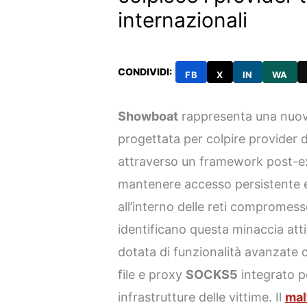
internazionali
CONDIVIDI:
FB
X
IN
WA
Showboat
rappresenta una nuova
progettata per colpire provider d
attraverso un framework post-ex
mantenere accesso persistente 
all’interno delle reti compromesse
identificano questa minaccia att
dotata di funzionalità avanzate 
file e proxy
SOCKS5
integrato pe
infrastrutture delle vittime. Il
mal