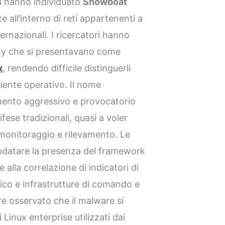
s
hanno individuato
Showboat
te all’interno di reti appartenenti a
ernazionali. I ricercatori hanno
hy che si presentavano come
x
, rendendo difficile distinguerli
biente operativo. Il nome
ento aggressivo e provocatorio
fese tradizionali, quasi a voler
 monitoraggio e rilevamento. Le
odatare la presenza del framework
ie alla correlazione di indicatori di
ico e infrastrutture di comando e
tre osservato che il malware si
Linux enterprise utilizzati dai