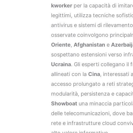
kworker
per la capacità di imita
legittimi, utilizza tecniche sofis
antivirus e sistemi di rilevament
osservate coinvolgono principal
Oriente
,
Afghanistan
e
Azerbai
sospettano estensioni verso infr
Ucraina
. Gli esperti collegano i
allineati con la
Cina
, interessati
accesso prolungato a reti strate
modularità, persistenza e capaci
Showboat
una minaccia particola
delle telecomunicazioni, dove b
rete e infrastrutture cloud conv
alto valore informativo.