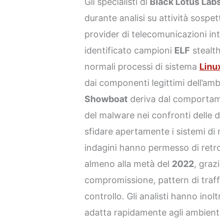
Gli specialisti di
Black Lotus Lab
durante analisi su attività sospet
provider di telecomunicazioni int
identificato campioni
ELF
stealt
normali processi di sistema
Linu
dai componenti legittimi dell’am
Showboat
deriva dal comportam
del malware nei confronti delle di
sfidare apertamente i sistemi di
indagini hanno permesso di retr
almeno alla metà del
2022
, graz
compromissione, pattern di traff
controllo. Gli analisti hanno inol
adatta rapidamente agli ambienti 