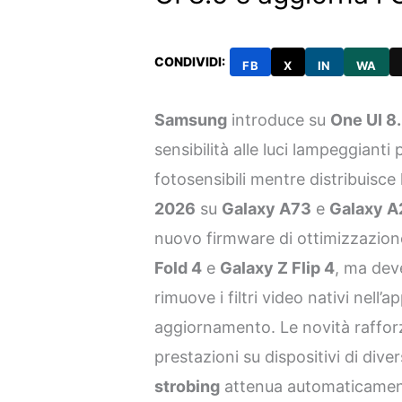
CONDIVIDI:
FB
X
IN
WA
Samsung
introduce su
One UI 8
sensibilità alle luci lampeggianti
fotosensibili mentre distribuisce
2026
su
Galaxy A73
e
Galaxy A
nuovo firmware di ottimizzazione
Fold 4
e
Galaxy Z Flip 4
, ma dev
rimuove i filtri video nativi nell’a
aggiornamento. Le novità rafforz
prestazioni su dispositivi di div
strobing
attenua automaticament