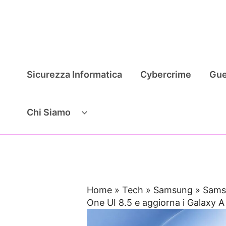
Vai
al
contenuto
Sicurezza Informatica
Cybercrime
Gue
Chi Siamo
Home
»
Tech
»
Samsung
»
Sams
One UI 8.5 e aggiorna i Galaxy A