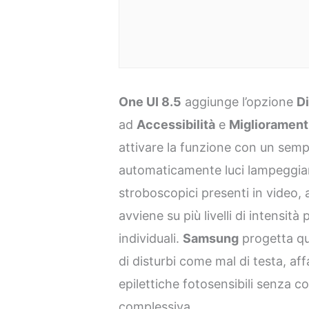
One UI 8.5
aggiunge l’opzione
D
ad
Accessibilità
e
Miglioramenti
attivare la funzione con un sempl
automaticamente luci lampeggianti
stroboscopici presenti in video, 
avviene su più livelli di intensità 
individuali.
Samsung
progetta que
di disturbi come mal di testa, aff
epilettiche fotosensibili senza c
complessiva.