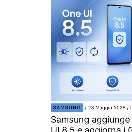
SAMSUNG
/
23 Maggio 2026
/ 
Samsung aggiunge 
UI 8.5 e aggiorna i 