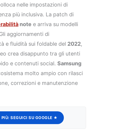
colloca nelle impostazioni di
ienza più inclusiva. La patch di
rabilità
note
e arriva su modelli
Gli aggiornamenti di
à e fluidità sui foldable del
2022
,
deo crea disappunto tra gli utenti
pido e contenuti social.
Samsung
cosistema molto ampio con rilasci
ione, correzioni e manutenzione
 PIÙ:
SEGUICI SU GOOGLE ★