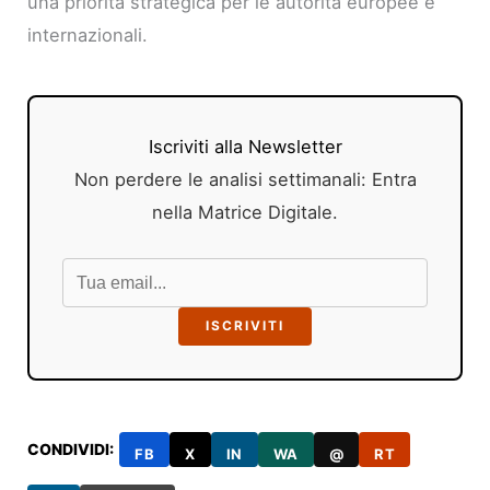
una priorità strategica per le autorità europee e
internazionali.
Iscriviti alla Newsletter
Non perdere le analisi settimanali: Entra
nella Matrice Digitale.
ISCRIVITI
CONDIVIDI:
FB
X
IN
WA
@
RT