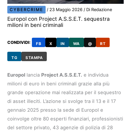
CYBERCRIME
/
23 Maggio 2026
/ Di
Redazione
Europol con Project A.S.S.E.T. sequestra
milioni in beni criminali
CONDIVIDI:
FB
X
IN
WA
@
RT
TG
STAMPA
Europol
lancia
Project A.S.S.E.T.
e individua
milioni di euro in beni criminali grazie alla più
grande operazione mai realizzata per il sequestro
di asset illeciti. L’azione si svolge tra il 13 e il 17
gennaio 2025 presso la sede di Europol e
coinvolge oltre 80 esperti finanziari, professionisti
del settore privato, 43 agenzie di polizia di 28