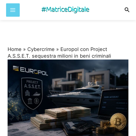
Cer
Vai
al
contenuto
Home
»
Cybercrime
»
Europol con Project
A.S.S.E.T. sequestra milioni in beni criminali