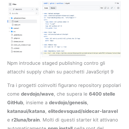
Npm introduce staged publishing contro gli
attacchi supply chain su pacchetti JavaScript 9
Tra i progetti coinvolti figurano repository popolari
come
devdojo/wave
, che supera le
6400 stelle
GitHub
, insieme a
devdojo/genesis
,
katanaui/katana
,
elitedevsquad/sidecar-laravel
e
r2luna/brain
. Molti di questi starter kit attivano
automaticamente
npm install
nella root del