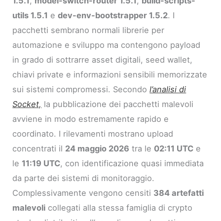
1.5.1
,
model-switch-router 1.5.1
,
build-scripts-
utils 1.5.1
e
dev-env-bootstrapper 1.5.2
. I
pacchetti sembrano normali librerie per
automazione e sviluppo ma contengono payload
in grado di sottrarre asset digitali, seed wallet,
chiavi private e informazioni sensibili memorizzate
sui sistemi compromessi. Secondo
l’analisi di
Socket,
la pubblicazione dei pacchetti malevoli
avviene in modo estremamente rapido e
coordinato. I rilevamenti mostrano upload
concentrati il
24 maggio 2026
tra le
02:11 UTC
e
le
11:19 UTC
, con identificazione quasi immediata
da parte dei sistemi di monitoraggio.
Complessivamente vengono censiti
384 artefatti
malevoli
collegati alla stessa famiglia di crypto