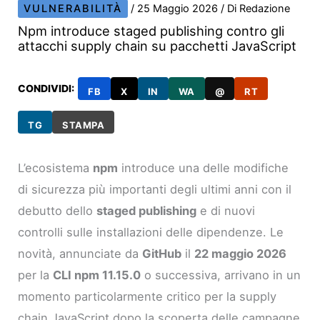
VULNERABILITÀ
/
25 Maggio 2026
/ Di
Redazione
Npm introduce staged publishing contro gli
attacchi supply chain su pacchetti JavaScript
CONDIVIDI:
FB
X
IN
WA
@
RT
TG
STAMPA
L’ecosistema
npm
introduce una delle modifiche
di sicurezza più importanti degli ultimi anni con il
debutto dello
staged publishing
e di nuovi
controlli sulle installazioni delle dipendenze. Le
novità, annunciate da
GitHub
il
22 maggio 2026
per la
CLI npm 11.15.0
o successiva, arrivano in un
momento particolarmente critico per la supply
chain JavaScript dopo la scoperta delle campagne