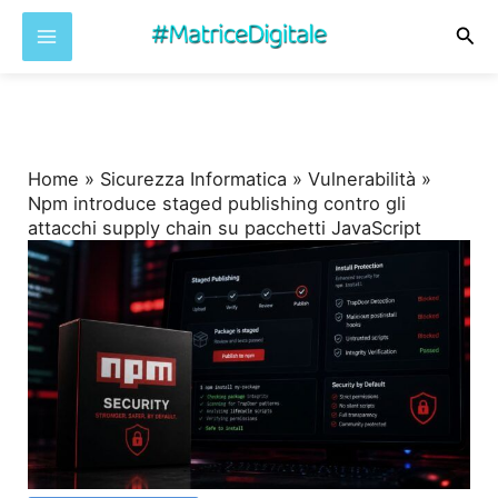
Cer
Vai
al
contenuto
Home
»
Sicurezza Informatica
»
Vulnerabilità
»
Npm introduce staged publishing contro gli
attacchi supply chain su pacchetti JavaScript