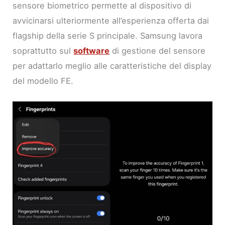
sensore biometrico permette al dispositivo di
avvicinarsi ulteriormente all’esperienza offerta dai
flagship della serie S principale. Samsung lavora
soprattutto sul
software
di gestione del sensore
per adattarlo meglio alle caratteristiche del display
del modello FE.