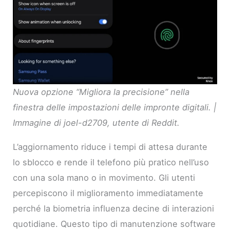
Nuova opzione “Migliora la precisione” nella
finestra delle impostazioni delle impronte digitali. |
Immagine di joel-d2709, utente di Reddit.
L’aggiornamento riduce i tempi di attesa durante
lo sblocco e rende il telefono più pratico nell’uso
con una sola mano o in movimento. Gli utenti
percepiscono il miglioramento immediatamente
perché la biometria influenza decine di interazioni
quotidiane. Questo tipo di manutenzione software