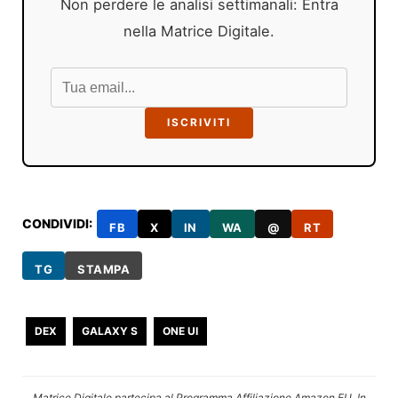
Non perdere le analisi settimanali: Entra
nella Matrice Digitale.
ISCRIVITI
CONDIVIDI:
FB
X
IN
WA
@
RT
TG
STAMPA
DEX
GALAXY S
ONE UI
Matrice Digitale partecipa al Programma Affiliazione Amazon EU. In