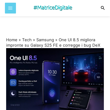
Cer
Vai
al
contenuto
Home
»
Tech
»
Samsung
»
One UI 8.5 migliora
impronte su Galaxy S25 FE e corregge i bug DeX