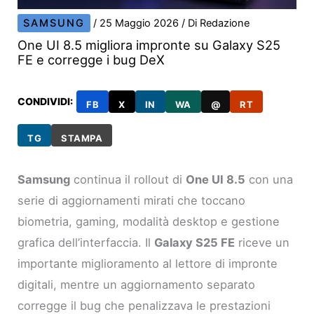
SAMSUNG
/
25 Maggio 2026
/ Di
Redazione
One UI 8.5 migliora impronte su Galaxy S25
FE e corregge i bug DeX
CONDIVIDI:
FB
X
IN
WA
@
RT
TG
STAMPA
Samsung
continua il rollout di
One UI 8.5
con una
serie di aggiornamenti mirati che toccano
biometria, gaming, modalità desktop e gestione
grafica dell’interfaccia. Il
Galaxy S25 FE
riceve un
importante miglioramento al lettore di impronte
digitali, mentre un aggiornamento separato
corregge il bug che penalizzava le prestazioni