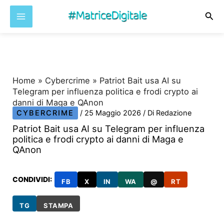
Cer
Vai
al
contenuto
Home
»
Cybercrime
»
Patriot Bait usa AI su
Telegram per influenza politica e frodi crypto ai
danni di Maga e QAnon
CYBERCRIME
/
25 Maggio 2026
/ Di
Redazione
Patriot Bait usa AI su Telegram per influenza
politica e frodi crypto ai danni di Maga e
QAnon
CONDIVIDI:
FB
X
IN
WA
@
RT
TG
STAMPA