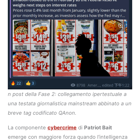
n post della Fase 2: collegamento ipertestuale a
una testata giornalistica mainstream abbinato a un
breve tag codificato QAnon.
La componente
cybercrime
di
Patriot Bait
emerge con maggiore forza quando l’intelligenza