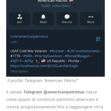
Il profilo Telegram “American Patriot”
Il canale
Telegram
@americanpatriotus
nasce
come spazio di contenuti patriottici americani e
cresce progressivamente fino a raggiungere circa