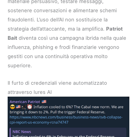
materiale persuasivo, testare messaggi,
sostenere conversazioni e alimentare schemi
fraudolenti. L’uso dell’AI non sostituisce la
strategia dell’attaccante, ma la amplifica.
Patriot
Bait
diventa così una campagna ibrida nella quale
influenza, phishing e frodi finanziarie vengono
gestiti con una continuità operativa molto
superiore.
Il furto di credenziali viene automatizzato
attraverso lures AI