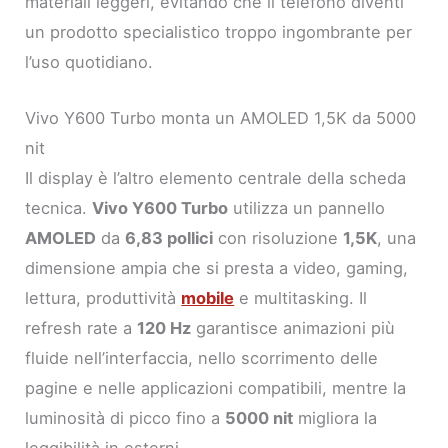
materiali leggeri, evitando che il telefono diventi
un prodotto specialistico troppo ingombrante per
l’uso quotidiano.
Vivo Y600 Turbo monta un AMOLED 1,5K da 5000
nit
Il display è l’altro elemento centrale della scheda
tecnica.
Vivo Y600 Turbo
utilizza un pannello
AMOLED
da
6,83 pollici
con risoluzione
1,5K
, una
dimensione ampia che si presta a video, gaming,
lettura, produttività
mobile
e multitasking. Il
refresh rate a
120 Hz
garantisce animazioni più
fluide nell’interfaccia, nello scorrimento delle
pagine e nelle applicazioni compatibili, mentre la
luminosità di picco fino a
5000 nit
migliora la
leggibilità in esterni.