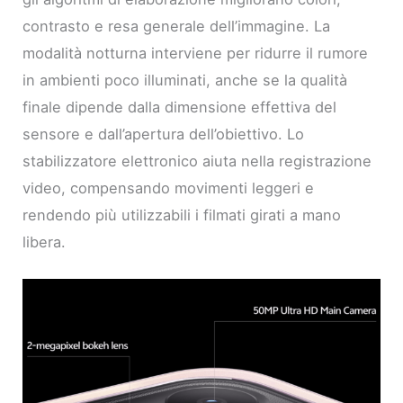
contrasto e resa generale dell’immagine. La
modalità notturna interviene per ridurre il rumore
in ambienti poco illuminati, anche se la qualità
finale dipende dalla dimensione effettiva del
sensore e dall’apertura dell’obiettivo. Lo
stabilizzatore elettronico aiuta nella registrazione
video, compensando movimenti leggeri e
rendendo più utilizzabili i filmati girati a mano
libera.