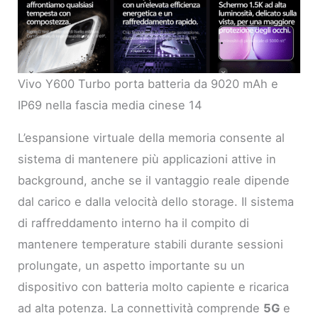
Vivo Y600 Turbo porta batteria da 9020 mAh e
IP69 nella fascia media cinese 14
L’espansione virtuale della memoria consente al
sistema di mantenere più applicazioni attive in
background, anche se il vantaggio reale dipende
dal carico e dalla velocità dello storage. Il sistema
di raffreddamento interno ha il compito di
mantenere temperature stabili durante sessioni
prolungate, un aspetto importante su un
dispositivo con batteria molto capiente e ricarica
ad alta potenza. La connettività comprende
5G
e