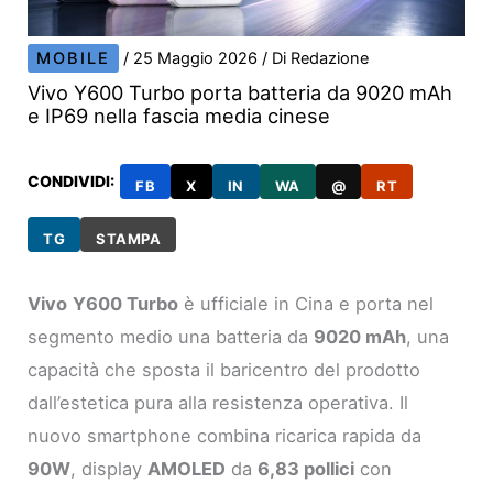
MOBILE
/
25 Maggio 2026
/ Di
Redazione
Vivo Y600 Turbo porta batteria da 9020 mAh
e IP69 nella fascia media cinese
CONDIVIDI:
FB
X
IN
WA
@
RT
TG
STAMPA
Vivo
Y600 Turbo
è ufficiale in Cina e porta nel
segmento medio una batteria da
9020 mAh
, una
capacità che sposta il baricentro del prodotto
dall’estetica pura alla resistenza operativa. Il
nuovo smartphone combina ricarica rapida da
90W
, display
AMOLED
da
6,83 pollici
con