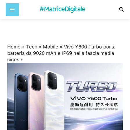
Cer
Vai
al
contenuto
Home
»
Tech
»
Mobile
»
Vivo Y600 Turbo porta
batteria da 9020 mAh e IP69 nella fascia media
cinese