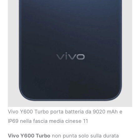
Vivo Y600 Turbo porta batteria da 9020 mAh e
IP69 nella fascia media cinese 11
Vivo Y600 Turbo
non punta solo sulla durata