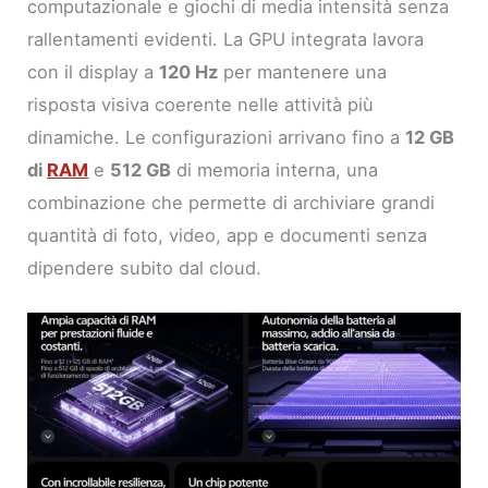
computazionale e giochi di media intensità senza
rallentamenti evidenti. La GPU integrata lavora
con il display a
120 Hz
per mantenere una
risposta visiva coerente nelle attività più
dinamiche. Le configurazioni arrivano fino a
12 GB
di
RAM
e
512 GB
di memoria interna, una
combinazione che permette di archiviare grandi
quantità di foto, video, app e documenti senza
dipendere subito dal cloud.