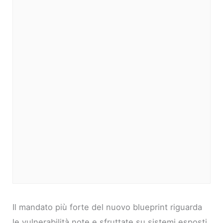
Il mandato più forte del nuovo blueprint riguarda
le vulnerabilità note e sfruttate su sistemi esposti