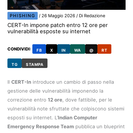
PHISHING
/
26 Maggio 2026
/ Di
Redazione
CERT-In impone patch entro 12 ore per
vulnerabilità esposte su internet
CONDIVIDI:
FB
X
IN
WA
@
RT
TG
STAMPA
Il
CERT-In
introduce un cambio di passo nella
gestione delle vulnerabilità imponendo la
correzione entro
12 ore
, dove fattibile, per le
vulnerabilità note sfruttate che colpiscono sistemi
esposti su internet. L’
Indian Computer
Emergency Response Team
pubblica un blueprint