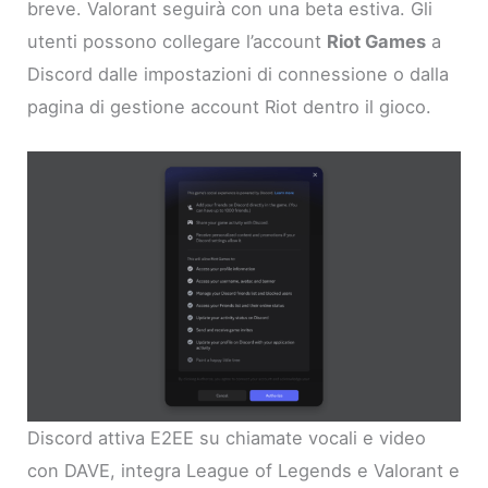
breve. Valorant seguirà con una beta estiva. Gli
utenti possono collegare l’account
Riot Games
a
Discord dalle impostazioni di connessione o dalla
pagina di gestione account Riot dentro il gioco.
Discord attiva E2EE su chiamate vocali e video
con DAVE, integra League of Legends e Valorant e