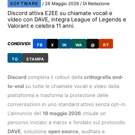
SOFTWARE
/
26 Maggio 2026
/ Di
Redazione
Discord attiva E2EE su chiamate vocali e
video con DAVE, integra League of Legends e
Valorant e celebra 11 anni.
CONDIVIDI:
FB
X
IN
WA
@
RT
TG
STAMPA
Discord
completa il rollout della
crittografia end-
to-end
su tutte le chiamate vocali e video della
piattaforma e trasforma la protezione delle
conversazioni in uno standard attivo senza opt-in.
L’annuncio del
18 maggio 2026
chiude un
percorso iniziato a marzo e fondato sul protocollo
DAVE
, soluzione
open source
, auditata e