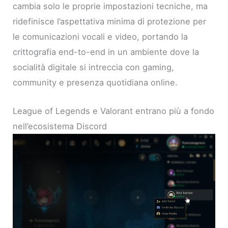
cambia solo le proprie impostazioni tecniche, ma
ridefinisce l’aspettativa minima di protezione per
le comunicazioni vocali e video, portando la
crittografia end-to-end in un ambiente dove la
socialità digitale si intreccia con gaming,
community e presenza quotidiana online.
League of Legends e Valorant entrano più a fondo
nell’ecosistema Discord