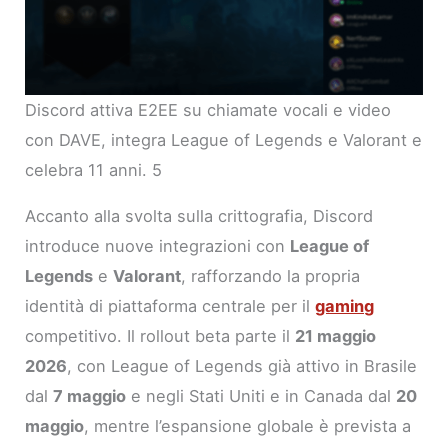
Discord attiva E2EE su chiamate vocali e video
con DAVE, integra League of Legends e Valorant e
celebra 11 anni. 5
Accanto alla svolta sulla crittografia, Discord
introduce nuove integrazioni con
League of
Legends
e
Valorant
, rafforzando la propria
identità di piattaforma centrale per il
gaming
competitivo. Il rollout beta parte il
21 maggio
2026
, con League of Legends già attivo in Brasile
dal
7 maggio
e negli Stati Uniti e in Canada dal
20
maggio
, mentre l’espansione globale è prevista a