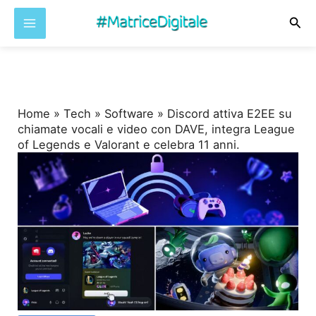
Cer
Vai
al
contenuto
Home
»
Tech
»
Software
»
Discord attiva E2EE su
chiamate vocali e video con DAVE, integra League
of Legends e Valorant e celebra 11 anni.