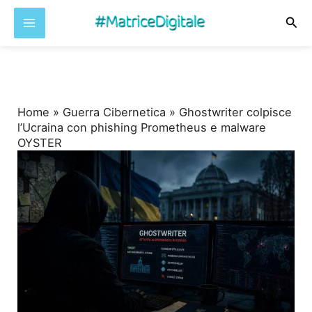
Cer
Vai
al
contenuto
Home
»
Guerra Cibernetica
»
Ghostwriter colpisce
l’Ucraina con phishing Prometheus e malware
OYSTER