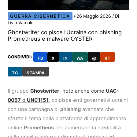
GUERRA CIBERNETICA
/
26 Maggio 2026
/ Di
Livio Varriale
Ghostwriter colpisce l’Ucraina con phishing
Prometheus e malware OYSTER
CONDIVIDI:
FB
X
IN
WA
@
RT
TG
STAMPA
Il gruppo
Ghostwriter
, noto anche come
UAC-
0057
o
UNC1151
, colpisce enti governativi ucraini
con una campagna di
phishing
avanzata che
sfrutta il tema della piattaforma di apprendimento
online
Prometheus
per aumentare la credibilità
delle email e indurre i dipendenti pubblici ad