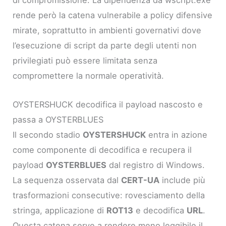
di compromissione. La dipendenza da wscript.exe
rende però la catena vulnerabile a policy difensive
mirate, soprattutto in ambienti governativi dove
l’esecuzione di script da parte degli utenti non
privilegiati può essere limitata senza
compromettere la normale operatività.
OYSTERSHUCK decodifica il payload nascosto e
passa a OYSTERBLUES
Il secondo stadio
OYSTERSHUCK
entra in azione
come componente di decodifica e recupera il
payload
OYSTERBLUES
dal registro di Windows.
La sequenza osservata dal
CERT-UA
include più
trasformazioni consecutive: rovesciamento della
stringa, applicazione di
ROT13
e decodifica
URL
.
Questa catena serve a rendere meno leggibile il