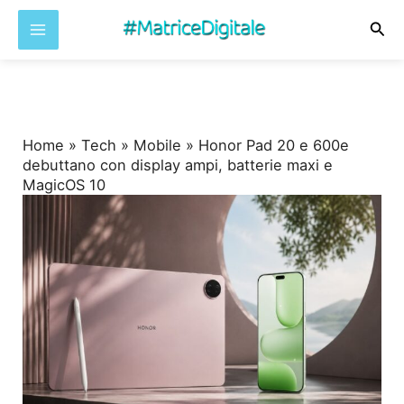
Cer
Vai
al
contenuto
Home
»
Tech
»
Mobile
»
Honor Pad 20 e 600e
debuttano con display ampi, batterie maxi e
MagicOS 10