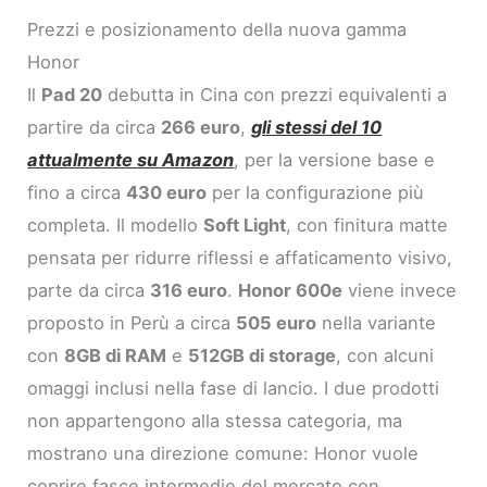
Prezzi e posizionamento della nuova gamma
Honor
Il
Pad 20
debutta in Cina con prezzi equivalenti a
partire da circa
266 euro
,
gli stessi del 10
attualmente su Amazon
, per la versione base e
fino a circa
430 euro
per la configurazione più
completa. Il modello
Soft Light
, con finitura matte
pensata per ridurre riflessi e affaticamento visivo,
parte da circa
316 euro
.
Honor 600e
viene invece
proposto in Perù a circa
505 euro
nella variante
con
8GB di RAM
e
512GB di storage
, con alcuni
omaggi inclusi nella fase di lancio. I due prodotti
non appartengono alla stessa categoria, ma
mostrano una direzione comune: Honor vuole
coprire fasce intermedie del mercato con