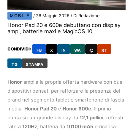
MOBILE
/
26 Maggio 2026
/ Di
Redazione
Honor Pad 20 e 600e debuttano con display
ampi, batterie maxi e MagicOS 10
CONDIVIDI:
FB
X
IN
WA
@
RT
TG
STAMPA
Honor
amplia la propria offerta hardware con due
dispositivi pensati per rafforzare la presenza del
brand nel segmento tablet e smartphone di fascia
media:
Honor Pad 20
e
Honor 600e
. Il primo
punta su un grande display da
12,1 pollici
, refresh
rate a
120Hz
, batteria da
10100 mAh
e ricarica