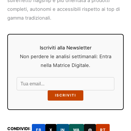
sull’effetto flagship e più orientata a prodotti
completi, autonomi e accessibili rispetto ai top di
gamma tradizionali.
Iscriviti alla Newsletter
Non perdere le analisi settimanali: Entra
nella Matrice Digitale.
ISCRIVITI
CONDIVIDI:
FB
X
IN
WA
@
RT