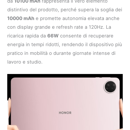
da
10100 mAh
rappresenta il vero elemento
distintivo del prodotto, perché supera la soglia dei
10000 mAh
e promette autonomia elevata anche
con display grande e refresh rate a 120Hz. La
ricarica rapida da
66W
consente di recuperare
energia in tempi ridotti, rendendo il dispositivo più
pratico in mobilità o durante giornate intense di
lavoro e studio.