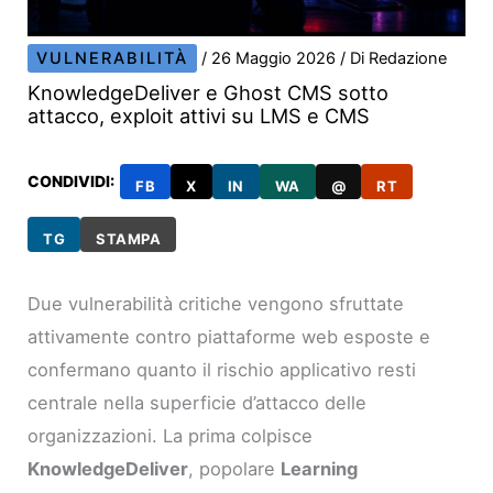
VULNERABILITÀ
/
26 Maggio 2026
/ Di
Redazione
KnowledgeDeliver e Ghost CMS sotto
attacco, exploit attivi su LMS e CMS
CONDIVIDI:
FB
X
IN
WA
@
RT
TG
STAMPA
Due vulnerabilità critiche vengono sfruttate
attivamente contro piattaforme web esposte e
confermano quanto il rischio applicativo resti
centrale nella superficie d’attacco delle
organizzazioni. La prima colpisce
KnowledgeDeliver
, popolare
Learning