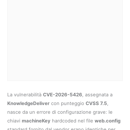
La vulnerabilità
CVE-2026-5426
, assegnata a
KnowledgeDeliver
con punteggio
CVSS 7.5
,
nasce da un errore di configurazione grave: le
chiavi
machineKey
hardcoded nel file
web.config
standard fornito dal vendor erano identiche per