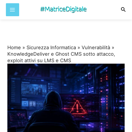
Cer
Vai
al
contenuto
Home
»
Sicurezza Informatica
»
Vulnerabilità
»
KnowledgeDeliver e Ghost CMS sotto attacco,
exploit attivi su LMS e CMS