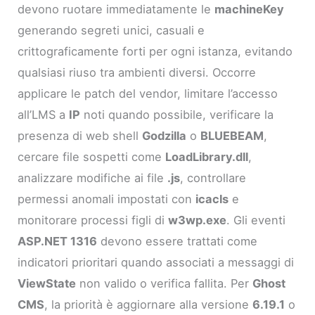
devono ruotare immediatamente le
machineKey
generando segreti unici, casuali e
crittograficamente forti per ogni istanza, evitando
qualsiasi riuso tra ambienti diversi. Occorre
applicare le patch del vendor, limitare l’accesso
all’LMS a
IP
noti quando possibile, verificare la
presenza di web shell
Godzilla
o
BLUEBEAM
,
cercare file sospetti come
LoadLibrary.dll
,
analizzare modifiche ai file
.js
, controllare
permessi anomali impostati con
icacls
e
monitorare processi figli di
w3wp.exe
. Gli eventi
ASP.NET 1316
devono essere trattati come
indicatori prioritari quando associati a messaggi di
ViewState
non valido o verifica fallita. Per
Ghost
CMS
, la priorità è aggiornare alla versione
6.19.1
o