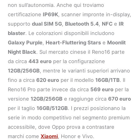
non sull’autonomia. Anche qui troviamo
certificazione
IP69K
, scanner impronte in-display,
supporto
dual SIM 5G
,
Bluetooth 5.4
,
NFC
e
IR
blaster
. Le colorazioni disponibili includono
Galaxy Purple
,
Heart-Fluttering Stars
e
Moonlit
Night Black
. Sul mercato cinese il Reno16 parte
da circa
443 euro
per la configurazione
12GB/256GB
, mentre le varianti superiori arrivano
fino a circa
620 euro
per il modello
16GB/1TB
. Il
Reno16 Pro parte invece da circa
569 euro
per la
versione
12GB/256GB
e raggiunge circa
670 euro
per il taglio
16GB/512GB
. I prezzi posizionano la
serie in modo competitivo nel segmento premium
accessibile, dove Oppo prova a contrastare
marchi come
Xiaomi
, Honor e Vivo.