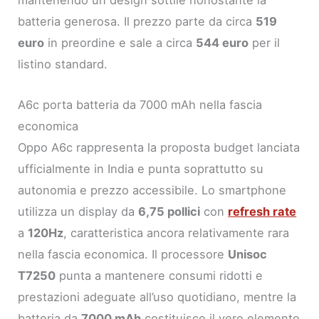
mantenendo un design sottile nonostante la
batteria generosa. Il prezzo parte da circa
519
euro
in preordine e sale a circa
544 euro
per il
listino standard.
A6c porta batteria da 7000 mAh nella fascia
economica
Oppo A6c rappresenta la proposta budget lanciata
ufficialmente in India e punta soprattutto su
autonomia e prezzo accessibile. Lo smartphone
utilizza un display da
6,75 pollici
con
refresh rate
a
120Hz
, caratteristica ancora relativamente rara
nella fascia economica. Il processore
Unisoc
T7250
punta a mantenere consumi ridotti e
prestazioni adeguate all’uso quotidiano, mentre la
batteria da
7000 mAh
costituisce il vero elemento