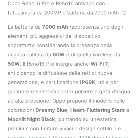
Oppo Reno16 Pro e Reno16 arrivano con
fotocamera da 200MP e batteria da 7000 mAh 12
La batteria da
7000 mAh
rappresenta uno degli
elementi più aggressivi del dispositivo,
soprattutto considerando la presenza della
ricarica cablata da
80W
e di quella wireless da
50W
. Il Reno16 Pro integra anche
Wi-Fi 7
,
anticipando la diffusione delle reti di nuova
generazione, e certificazione
IP69K
, utile per
garantire resistenza contro polvere e getti d’acqua
ad alta pressione. Oppo propone il modello nelle
colorazioni
Dreamy Blue
,
Heart-Fluttering Stars
e
Moonlit Night Black
, puntando su un’estetica
premium con finiture vivaci e design sottile. Le
vendite iniziano il 29 maggio 2026 dopo la fase di