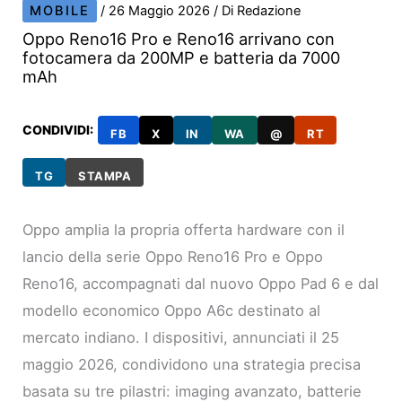
MOBILE
/
26 Maggio 2026
/ Di
Redazione
Oppo Reno16 Pro e Reno16 arrivano con
fotocamera da 200MP e batteria da 7000
mAh
CONDIVIDI:
FB
X
IN
WA
@
RT
TG
STAMPA
Oppo amplia la propria offerta hardware con il
lancio della serie Oppo Reno16 Pro e Oppo
Reno16, accompagnati dal nuovo Oppo Pad 6 e dal
modello economico Oppo A6c destinato al
mercato indiano. I dispositivi, annunciati il 25
maggio 2026, condividono una strategia precisa
basata su tre pilastri: imaging avanzato, batterie