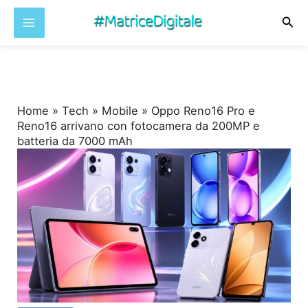
Cer
Vai
al
contenuto
Home
»
Tech
»
Mobile
»
Oppo Reno16 Pro e
Reno16 arrivano con fotocamera da 200MP e
batteria da 7000 mAh