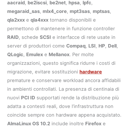
aacraid
,
be2iscsi
,
be2net
,
hpsa
,
lpfc
,
megaraid_sas
,
mlx4_core
,
mpt3sas
,
mptsas
,
qla2xxx
e
qla4xxx
tornano disponibili e
permettono di mantenere in funzione controller
RAID
, schede
SCSI
e interfacce di rete usate in
server di produttori come
Compaq
,
LSI
,
HP
,
Dell
,
QLogic
,
Emulex
e
Mellanox
. Per molte
organizzazioni, questo significa ridurre i costi di
migrazione, evitare sostituzioni
hardware
premature e conservare workload ancora affidabili
in ambienti controllati. La presenza di centinaia di
nuovi
PCI ID
supportati rende la distribuzione più
adatta a contesti reali, dove l’infrastruttura non
coincide sempre con hardware appena acquistato.
AlmaLinux OS 10.2
include inoltre
Firefox
e