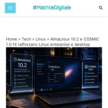
Cer
Vai
al
contenuto
Home
»
Tech
»
Linux
»
AlmaLinux 10.2 e COSMIC
1.0.14 rafforzano Linux enterprise e desktop