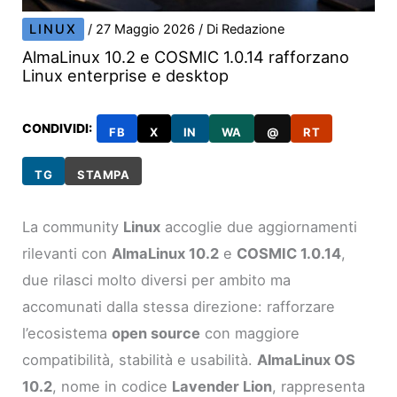
LINUX
/
27 Maggio 2026
/ Di
Redazione
AlmaLinux 10.2 e COSMIC 1.0.14 rafforzano
Linux enterprise e desktop
CONDIVIDI:
FB
X
IN
WA
@
RT
TG
STAMPA
La community
Linux
accoglie due aggiornamenti
rilevanti con
AlmaLinux 10.2
e
COSMIC 1.0.14
,
due rilasci molto diversi per ambito ma
accomunati dalla stessa direzione: rafforzare
l’ecosistema
open source
con maggiore
compatibilità, stabilità e usabilità.
AlmaLinux OS
10.2
, nome in codice
Lavender Lion
, rappresenta