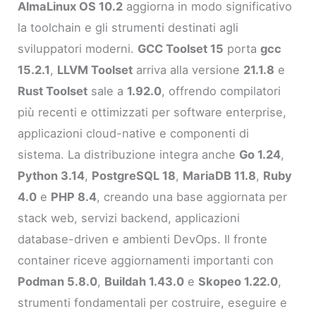
AlmaLinux OS 10.2
aggiorna in modo significativo
la toolchain e gli strumenti destinati agli
sviluppatori moderni.
GCC Toolset 15
porta
gcc
15.2.1
,
LLVM Toolset
arriva alla versione
21.1.8
e
Rust Toolset
sale a
1.92.0
, offrendo compilatori
più recenti e ottimizzati per software enterprise,
applicazioni cloud-native e componenti di
sistema. La distribuzione integra anche
Go 1.24
,
Python 3.14
,
PostgreSQL 18
,
MariaDB 11.8
,
Ruby
4.0
e
PHP 8.4
, creando una base aggiornata per
stack web, servizi backend, applicazioni
database-driven e ambienti DevOps. Il fronte
container riceve aggiornamenti importanti con
Podman 5.8.0
,
Buildah 1.43.0
e
Skopeo 1.22.0
,
strumenti fondamentali per costruire, eseguire e