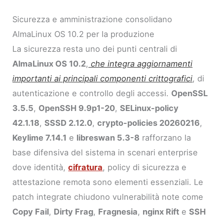
Sicurezza e amministrazione consolidano
AlmaLinux OS 10.2 per la produzione
La sicurezza resta uno dei punti centrali di
AlmaLinux OS 10.2
,
che integra aggiornamenti
importanti ai principali componenti crittografici
, di
autenticazione e controllo degli accessi.
OpenSSL
3.5.5
,
OpenSSH 9.9p1-20
,
SELinux-policy
42.1.18
,
SSSD 2.12.0
,
crypto-policies 20260216
,
Keylime 7.14.1
e
libreswan 5.3-8
rafforzano la
base difensiva del sistema in scenari enterprise
dove identità,
cifratura
, policy di sicurezza e
attestazione remota sono elementi essenziali. Le
patch integrate chiudono vulnerabilità note come
Copy Fail
,
Dirty Frag
,
Fragnesia
,
nginx Rift
e
SSH