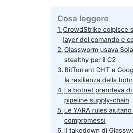
Cosa leggere
CrowdStrike colpisce s
layer del comando e co
Glassworm usava Sola
stealthy per il C2
BitTorrent DHT e Goog
la resilienza della bot
La botnet prendeva di 
pipeline supply-chain
Le YARA rules aiutano 
compromessi
Il takedown di Glassw