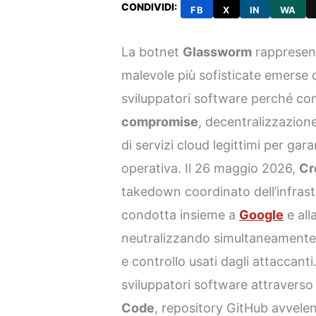
CONDIVIDI:
FB
X
IN
WA
La botnet
Glassworm
rappresent
malevole più sofisticate emerse 
sviluppatori software perché co
compromise
, decentralizzazion
di servizi cloud legittimi per gar
operativa. Il 26 maggio 2026,
Cr
takedown coordinato dell’infrast
condotta insieme a
Google
e all
neutralizzando simultaneamente 
e controllo usati dagli attaccan
sviluppatori software attraverso
Code
, repository GitHub avvelen