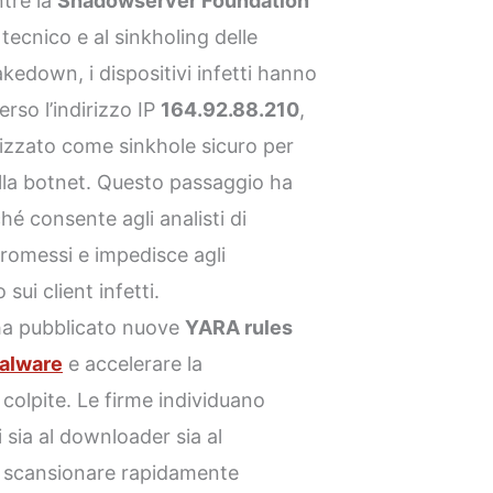
ntre la
Shadowserver Foundation
ecnico e al sinkholing delle
kedown, i dispositivi infetti hanno
rso l’indirizzo IP
164.92.88.210
,
lizzato come sinkhole sicuro per
della botnet. Questo passaggio ha
é consente agli analisti di
romessi e impedisce agli
 sui client infetti.
ha pubblicato nuove
YARA rules
alware
e accelerare la
colpite. Le firme individuano
i sia al downloader sia al
i scansionare rapidamente