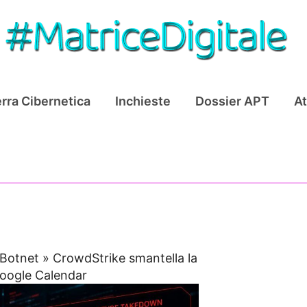
rra Cibernetica
Inchieste
Dossier APT
At
Botnet
»
CrowdStrike smantella la
oogle Calendar