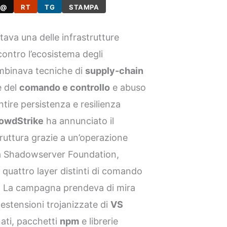
@
RT
TG
STAMPA
ava una delle infrastrutture
contro l’ecosistema degli
mbinava tecniche di
supply-chain
e del
comando e controllo
e abuso
antire persistenza e resilienza
owdStrike
ha annunciato il
ruttura grazie a un’operazione
a Shadowserver Foundation,
quattro layer distinti di comando
ti. La campagna prendeva di mira
 estensioni trojanizzate di
VS
ati, pacchetti
npm
e librerie