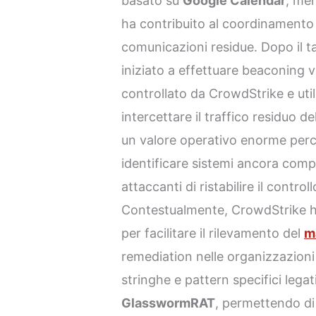
basato su
Google Calendar
, me
ha contribuito al coordinamento t
comunicazioni residue. Dopo il ta
iniziato a effettuare beaconing ve
controllato da CrowdStrike e uti
intercettare il traffico residuo 
un valore operativo enorme perch
identificare sistemi ancora comp
attaccanti di ristabilire il controllo
Contestualmente, CrowdStrike 
per facilitare il rilevamento del
m
remediation nelle organizzazioni 
stringhe e pattern specifici legat
GlasswormRAT
, permettendo d