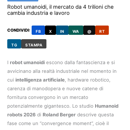
Robot umanoidi, il mercato da 4 trilioni che
cambia industria e lavoro
CONDIVIDI:
FB
X
IN
WA
@
RT
TG
STAMPA
I
robot umanoidi
escono dalla fantascienza e si
avvicinano alla realtà industriale nel momento in
cui
intelligenza artificiale
, hardware robotico,
carenza di manodopera e nuove catene di
fornitura convergono in un mercato
potenzialmente gigantesco. Lo studio
Humanoid
robots 2026
di
Roland Berger
descrive questa
fase come un “convergence moment”, cioè il