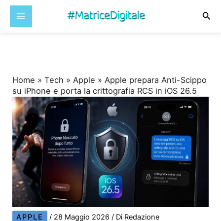
Cer
Vai
al
contenuto
Home
»
Tech
»
Apple
»
Apple prepara Anti-Scippo
su iPhone e porta la crittografia RCS in iOS 26.5
APPLE
/
28 Maggio 2026
/ Di
Redazione