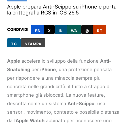
Apple prepara Anti-Scippo su iPhone e porta
la crittografia RCS in iOS 26.5
CONDIVIDI:
FB
X
IN
WA
@
RT
TG
STAMPA
Apple
accelera lo sviluppo della funzione
Anti-
Snatching
per
iPhone
, una protezione pensata
per rispondere a una minaccia sempre più
concreta nelle grandi città: il furto a strappo di
smartphone già sbloccati. La nuova feature,
descritta come un sistema
Anti-Scippo
, usa
sensori, movimento, contesto e possibile distanza
dall’
Apple Watch
abbinato per riconoscere uno