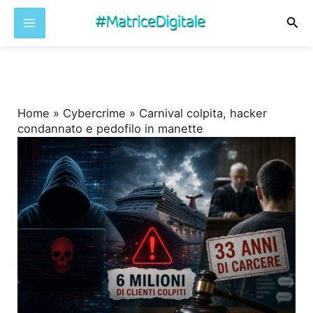
Cer
Vai
al
contenuto
Home
»
Cybercrime
»
Carnival colpita, hacker
condannato e pedofilo in manette