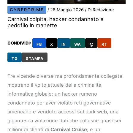
CYBERCRIME
/
28 Maggio 2026
/ Di
Redazione
Carnival colpita, hacker condannato e
pedofilo in manette
CONDIVIDI:
FB
X
IN
WA
@
RT
TG
STAMPA
Tre vicende diverse ma profondamente collegate
mostrano il volto attuale della criminalità
informatica globale: un hacker rumeno
condannato per aver violato reti governative
americane e venduto accessi sul dark web, una
gigantesca violazione dati che colpisce quasi sei
milioni di clienti di
Carnival Cruise
, e un