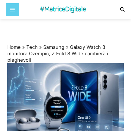
Cer
Vai
al
contenuto
Home
»
Tech
»
Samsung
»
Galaxy Watch 8
monitora Ozempic, Z Fold 8 Wide cambierà i
pieghevoli