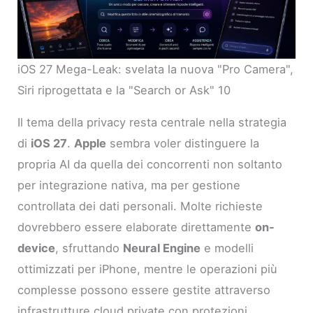
iOS 27 Mega-Leak: svelata la nuova "Pro Camera",
Siri riprogettata e la "Search or Ask" 10
Il tema della privacy resta centrale nella strategia
di
iOS 27
.
Apple
sembra voler distinguere la
propria AI da quella dei concorrenti non soltanto
per integrazione nativa, ma per gestione
controllata dei dati personali. Molte richieste
dovrebbero essere elaborate direttamente
on-
device
, sfruttando
Neural Engine
e modelli
ottimizzati per iPhone, mentre le operazioni più
complesse possono essere gestite attraverso
infrastrutture cloud private con protezioni