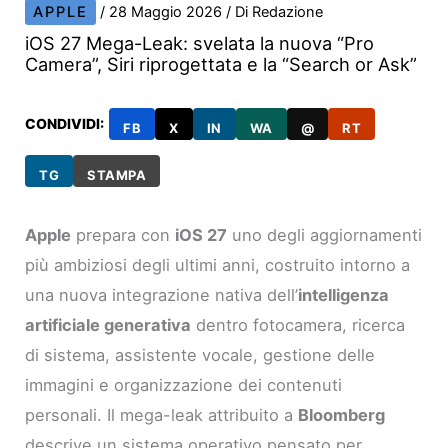
APPLE
/
28 Maggio 2026
/ Di
Redazione
iOS 27 Mega-Leak: svelata la nuova “Pro
Camera”, Siri riprogettata e la “Search or Ask”
CONDIVIDI:
FB
X
IN
WA
@
RT
TG
STAMPA
Apple
prepara con
iOS 27
uno degli aggiornamenti
più ambiziosi degli ultimi anni, costruito intorno a
una nuova integrazione nativa dell’
intelligenza
artificiale generativa
dentro fotocamera, ricerca
di sistema, assistente vocale, gestione delle
immagini e organizzazione dei contenuti
personali. Il mega-leak attribuito a
Bloomberg
descrive un sistema operativo pensato per