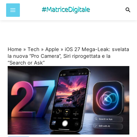
Cer
Vai
al
contenuto
Home
»
Tech
»
Apple
»
iOS 27 Mega-Leak: svelata
la nuova “Pro Camera”, Siri riprogettata e la
“Search or Ask”