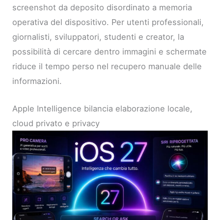
screenshot da deposito disordinato a memoria
operativa del dispositivo. Per utenti professionali,
giornalisti, sviluppatori, studenti e creator, la
possibilità di cercare dentro immagini e schermate
riduce il tempo perso nel recupero manuale delle
informazioni.
Apple Intelligence bilancia elaborazione locale,
cloud privato e privacy