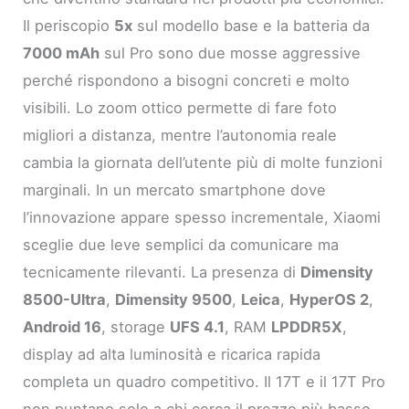
Il periscopio
5x
sul modello base e la batteria da
7000 mAh
sul Pro sono due mosse aggressive
perché rispondono a bisogni concreti e molto
visibili. Lo zoom ottico permette di fare foto
migliori a distanza, mentre l’autonomia reale
cambia la giornata dell’utente più di molte funzioni
marginali. In un mercato smartphone dove
l’innovazione appare spesso incrementale, Xiaomi
sceglie due leve semplici da comunicare ma
tecnicamente rilevanti. La presenza di
Dimensity
8500-Ultra
,
Dimensity 9500
,
Leica
,
HyperOS 2
,
Android 16
, storage
UFS 4.1
, RAM
LPDDR5X
,
display ad alta luminosità e ricarica rapida
completa un quadro competitivo. Il 17T e il 17T Pro
non puntano solo a chi cerca il prezzo più basso,