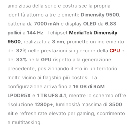
ambiziosa della serie e costruisce la propria
identità attorno a tre elementi:
Dimensity 9500
,
batteria da
7000 mAh
e display
OLED
da
6,83
pollici
a
144 Hz
. Il chipset
MediaTek Dimensity
9500
, realizzato a
3 nm
, promette un incremento
del
32%
nelle prestazioni single-core della
CPU
e
del
33%
nella
GPU
rispetto alla generazione
precedente, posizionando il Pro in un territorio
molto vicino ai flagship più costosi. La
configurazione arriva fino a
16 GB di RAM
LPDDR5X
e
1 TB UFS 4.1
, mentre lo schermo offre
risoluzione
1280p+
, luminosità massima di
3500
nit
e refresh rate elevato per gaming, scorrimento
e multitasking.