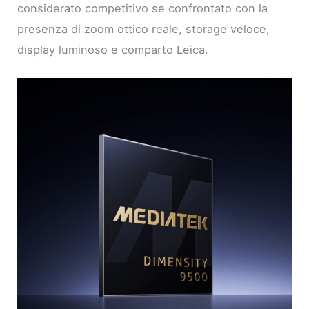
considerato competitivo se confrontato con la
presenza di zoom ottico reale, storage veloce,
display luminoso e comparto Leica.