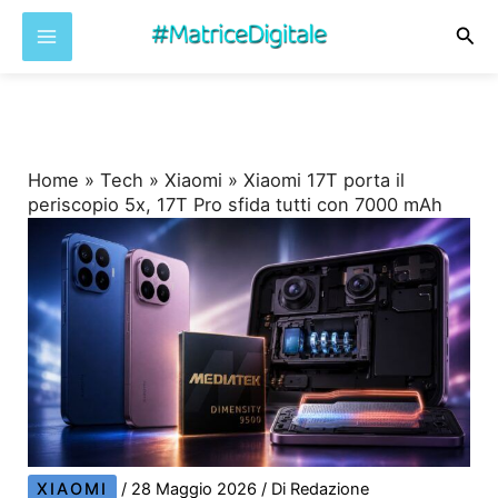
Cer
Vai
al
contenuto
Home
»
Tech
»
Xiaomi
»
Xiaomi 17T porta il
periscopio 5x, 17T Pro sfida tutti con 7000 mAh
XIAOMI
/
28 Maggio 2026
/ Di
Redazione