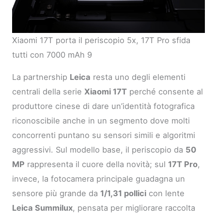
Xiaomi 17T porta il periscopio 5x, 17T Pro sfida
tutti con 7000 mAh 9
La partnership
Leica
resta uno degli elementi
centrali della serie
Xiaomi 17T
perché consente al
produttore cinese di dare un’identità fotografica
riconoscibile anche in un segmento dove molti
concorrenti puntano su sensori simili e algoritmi
aggressivi. Sul modello base, il periscopio da
50
MP
rappresenta il cuore della novità; sul
17T Pro
,
invece, la fotocamera principale guadagna un
sensore più grande da
1/1,31 pollici
con lente
Leica Summilux
, pensata per migliorare raccolta