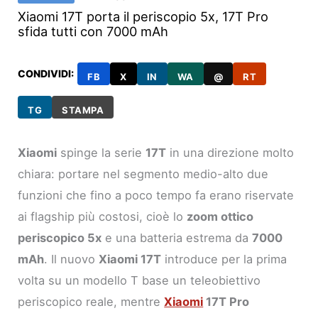
Xiaomi 17T porta il periscopio 5x, 17T Pro
sfida tutti con 7000 mAh
CONDIVIDI:
FB
X
IN
WA
@
RT
TG
STAMPA
Xiaomi
spinge la serie
17T
in una direzione molto
chiara: portare nel segmento medio-alto due
funzioni che fino a poco tempo fa erano riservate
ai flagship più costosi, cioè lo
zoom ottico
periscopico 5x
e una batteria estrema da
7000
mAh
. Il nuovo
Xiaomi 17T
introduce per la prima
volta su un modello T base un teleobiettivo
periscopico reale, mentre
Xiaomi
17T Pro