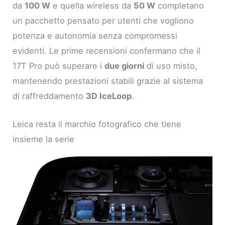
da
100 W
e quella wireless da
50 W
completano
un pacchetto pensato per utenti che vogliono
potenza e autonomia senza compromessi
evidenti. Le prime recensioni confermano che il
17T Pro può superare i
due giorni
di uso misto,
mantenendo prestazioni stabili grazie al sistema
di raffreddamento
3D IceLoop
.
Leica resta il marchio fotografico che tiene
insieme la serie