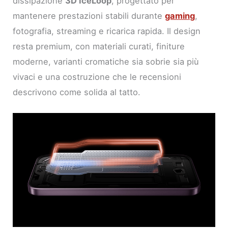
dissipazione
3D IceLoop
, progettato per
mantenere prestazioni stabili durante
gaming
,
fotografia, streaming e ricarica rapida. Il design
resta premium, con materiali curati, finiture
moderne, varianti cromatiche sia sobrie sia più
vivaci e una costruzione che le recensioni
descrivono come solida al tatto.