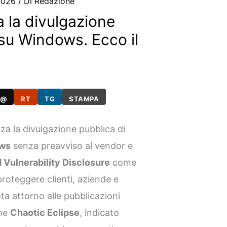
2026
/ Di
Redazione
 la divulgazione
 su Windows. Ecco il
@
RT
TG
STAMPA
 la divulgazione pubblica di
ws
senza preavviso al vendor e
 Vulnerability Disclosure
come
roteggere clienti, aziende e
uota attorno alle pubblicazioni
ome
Chaotic Eclipse
, indicato