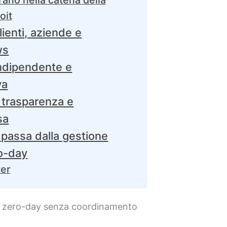
ano nella catena della
oit
lienti, aziende e
ws
 indipendente e
va
 trasparenza e
sa
passa dalla gestione
ro-day
ter
ni zero-day senza coordinamento