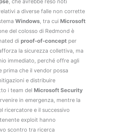
ipse
, che avrebbe reso noti
elativi a diverse falle non corrette
istema
Windows
, tra cui
Microsoft
ione del colosso di Redmond è
inated di
proof-of-concept
per
fforza la sicurezza collettiva, ma
chio immediato, perché offre agli
e prima che il vendor possa
itigazioni e distribuire
tto i team del
Microsoft Security
ervenire in emergenza, mentre la
l ricercatore e il successivo
enente exploit hanno
vo scontro tra ricerca