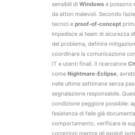
sensibili di
Windows
e possono e
da attori malevoli. Secondo l’azie
tecnici e
proof-of-concept
prima
impedisce ai team di sicurezza d
del problema, definire mitigazio
coordinare la comunicazione con 
IT e utenti finali. Il ricercatore
Ch
come
Nightmare-Eclipse
, avreb
nelle ultime settimane senza pass
segnalazione responsabile. Ques
condizione peggiore possibile: 
l’esistenza di falle già documentat
comportamento, verificare le sup
correzioni mentre gli exploit po