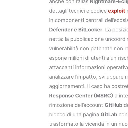
anche con l’alias
Nightmare-Ecl
dettagli tecnici e codice
exploit
r
in componenti centrali dell’ecos
Defender
e
BitLocker
. La posiz
netta: la pubblicazione uncoord
vulnerabilità non patchate non ra
espone milioni di utenti a un ris
attaccanti informazioni operativ
analizzare l’impatto, sviluppare m
aggiornamenti. Il caso ha costre
Response Center (MSRC)
a int
rimozione dell’account
GitHub
de
blocco di una pagina
GitLab
cont
trasformato la vicenda in un nuo