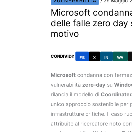
VULNERABILITÀ
/
29 Maggio 
Microsoft condanna
delle falle zero day
motivo
CONDIVIDI:
FB
X
IN
WA
Microsoft
condanna con fermezza
vulnerabilità
zero-day
su
Windo
rilancia il modello di
Coordinated
unico approccio sostenibile per p
infrastrutture critiche. Il caso r
attribuite al ricercatore noto c