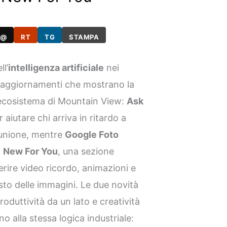
@
RT
TG
STAMPA
ll’
intelligenza artificiale
nei
e aggiornamenti che mostrano la
’ecosistema di Mountain View:
Ask
 aiutare chi arriva in ritardo a
iunione, mentre
Google Foto
n
New For You
, una sezione
erire video ricordo, animazioni e
sto delle immagini. Le due novità
oduttività da un lato e creatività
o alla stessa logica industriale: