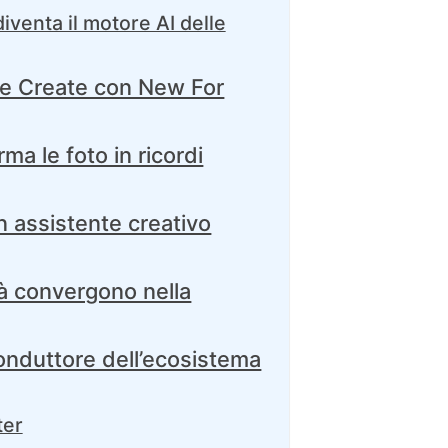
venta il motore AI delle
ce Create con New For
rma le foto in ricordi
n assistente creativo
ità convergono nella
conduttore dell’ecosistema
ter