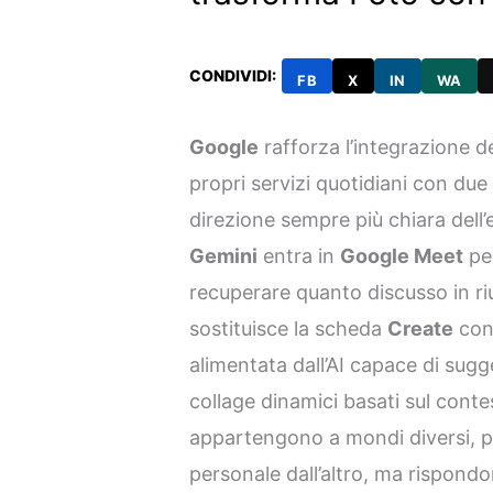
CONDIVIDI:
FB
X
IN
WA
Google
rafforza l’integrazione de
propri servizi quotidiani con du
direzione sempre più chiara dell
Gemini
entra in
Google Meet
per
recuperare quanto discusso in r
sostituisce la scheda
Create
co
alimentata dall’AI capace di sugg
collage dinamici basati sul conte
appartengono a mondi diversi, pr
personale dall’altro, ma rispondon