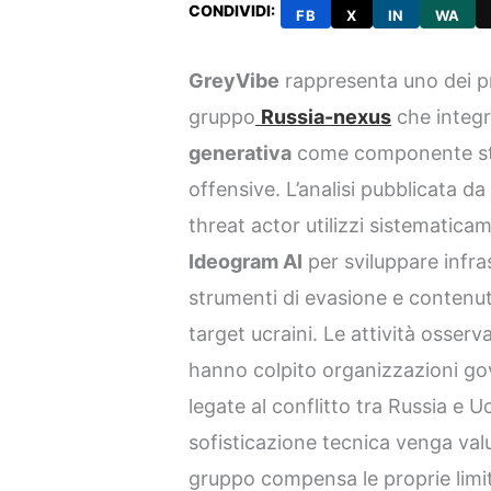
CONDIVIDI:
FB
X
IN
WA
GreyVibe
rappresenta uno dei p
gruppo
Russia-nexus
che integra
generativa
come componente stru
offensive. L’analisi pubblicata d
threat actor utilizzi sistematic
Ideogram AI
per sviluppare infra
strumenti di evasione e contenuti
target ucraini. Le attività osser
hanno colpito organizzazioni gover
legate al conflitto tra Russia e Uc
sofisticazione tecnica venga va
gruppo compensa le proprie limit