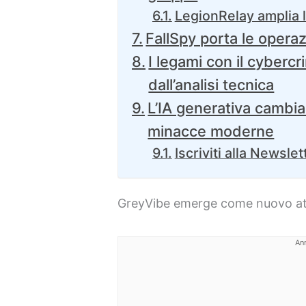
LegionRelay amplia l
FallSpy porta le opera
I legami con il cyber
dall’analisi tecnica
L’IA generativa cambia
minacce moderne
Iscriviti alla Newslet
GreyVibe emerge come nuovo at
An