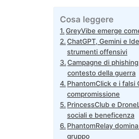
Cosa leggere
GreyVibe emerge come
ChatGPT, Gemini e Id
strumenti offensivi
Campagne di phishing 
contesto della guerra
PhantomClick e i fals
compromissione
PrincessClub e DroneLi
sociali e beneficenza
PhantomRelay domina 
gruppo