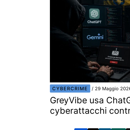
CYBERCRIME
/
29 Maggio 20
GreyVibe usa Chat
cyberattacchi contr