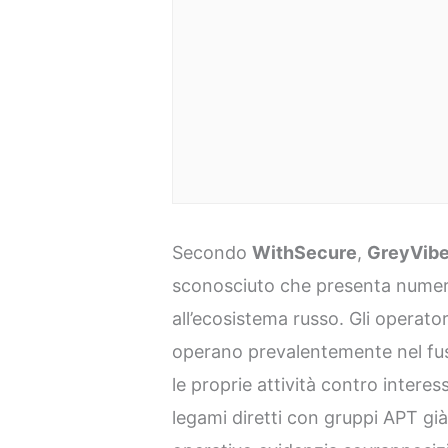
Secondo
WithSecure
,
GreyVib
sconosciuto che presenta numeros
all’ecosistema russo. Gli operatori
operano prevalentemente nel fu
le proprie attività contro intere
legami diretti con gruppi APT gi