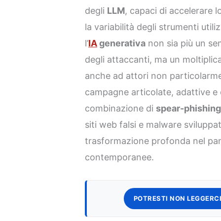
degli
LLM
, capaci di accelerare 
la variabilità degli strumenti util
l’
IA
generativa
non sia più un sem
degli attaccanti, ma un moltipli
anche ad attori non particolarme
campagne articolate, adattive e di
combinazione di
spear-phishin
siti web falsi e malware svilupp
trasformazione profonda nel pa
contemporanee.
POTRESTI NON LEGGERCI