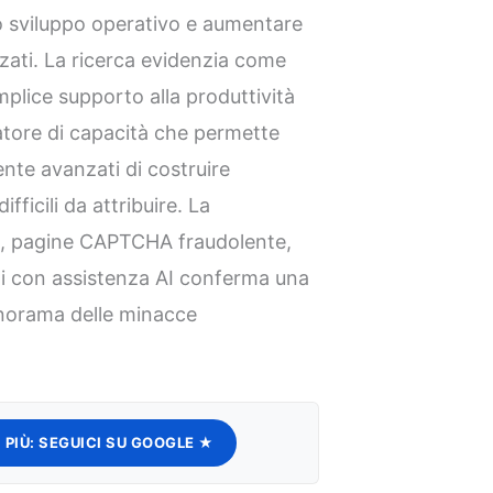
lo sviluppo operativo e aumentare
izzati. La ricerca evidenzia come
plice supporto alla produttività
catore di capacità che permette
nte avanzati di costruire
fficili da attribuire. La
g
, pagine CAPTCHA fraudolente,
ati con assistenza AI conferma una
norama delle minacce
 PIÙ:
SEGUICI SU GOOGLE ★