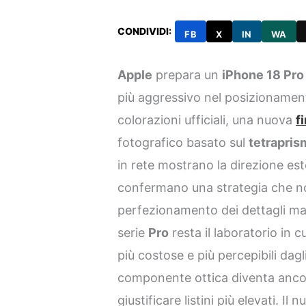
CONDIVIDI:
FB
X
IN
WA
Apple
prepara un
iPhone 18 Pro
più aggressivo nel posizioname
colorazioni ufficiali, una nuova
f
fotografico basato sul
tetrapris
in rete mostrano la direzione es
confermano una strategia che non
perfezionamento dei dettagli mate
serie
Pro
resta il laboratorio in c
più costose e più percepibili dagl
componente ottica diventa ancora
giustificare listini più elevati. Il 