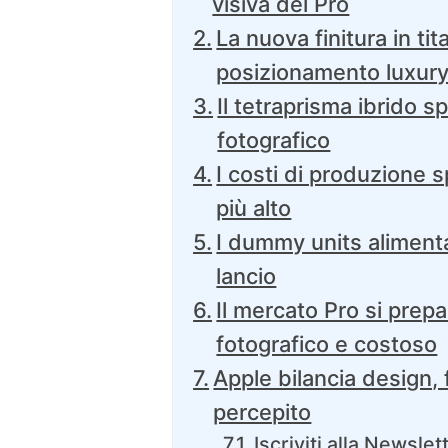
visiva del Pro
La nuova finitura in tita
posizionamento luxur
Il tetraprisma ibrido s
fotografico
I costi di produzione 
più alto
I dummy units alimenta
lancio
Il mercato Pro si prep
fotografico e costoso
Apple bilancia design, 
percepito
Iscriviti alla Newslet