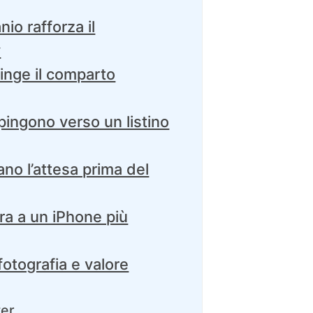
nio rafforza il
y
pinge il comparto
spingono verso un listino
no l’attesa prima del
ara a un iPhone più
fotografia e valore
ter