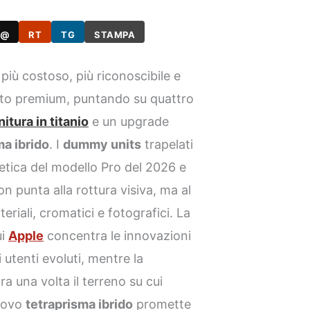
@
RT
TG
STAMPA
più costoso, più riconoscibile e
nto premium, puntando su quattro
initura in titanio
e un upgrade
ma ibrido
. I
dummy units
trapelati
tetica del modello Pro del 2026 e
 punta alla rottura visiva, ma al
riali, cromatici e fotografici. La
ui
Apple
concentra le innovazioni
i utenti evoluti, mentre la
 una volta il terreno su cui
nuovo
tetraprisma ibrido
promette