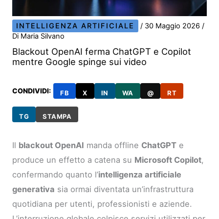
INTELLIGENZA ARTIFICIALE
/
30 Maggio 2026
/
Di
Maria Silvano
Blackout OpenAI ferma ChatGPT e Copilot
mentre Google spinge sui video
CONDIVIDI:
FB
X
IN
WA
@
RT
TG
STAMPA
Il
blackout OpenAI
manda offline
ChatGPT
e
produce un effetto a catena su
Microsoft Copilot
,
confermando quanto l’
intelligenza artificiale
generativa
sia ormai diventata un’infrastruttura
quotidiana per utenti, professionisti e aziende.
L’interruzione globale colpisce servizi utilizzati per