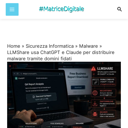
Cer
Vai
al
contenuto
Home
»
Sicurezza Informatica
»
Malware
»
LLMShare usa ChatGPT e Claude per distribuire
malware tramite domini fidati