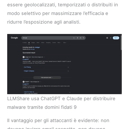
essere geolocalizzati, temporizzati o distribuiti in
modo selettivo per massimizzare l’efficacia e
ridurre l’esposizione agli analisti.
LLMShare usa ChatGPT e Claude per distribuire
malware tramite domini fidati 9
Il vantaggio per gli attaccanti è evidente: non