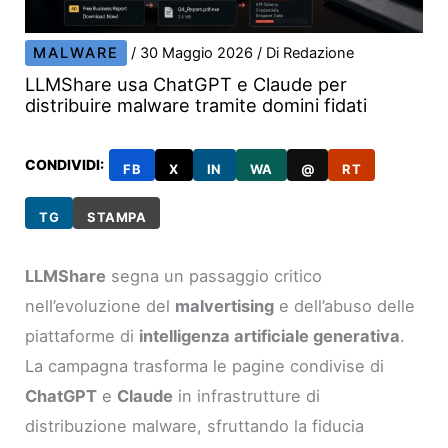
MALWARE
/
30 Maggio 2026
/ Di
Redazione
LLMShare usa ChatGPT e Claude per
distribuire malware tramite domini fidati
CONDIVIDI:
FB
X
IN
WA
@
RT
TG
STAMPA
LLMShare
segna un passaggio critico
nell’evoluzione del
malvertising
e dell’abuso delle
piattaforme di
intelligenza artificiale generativa
.
La campagna trasforma le pagine condivise di
ChatGPT
e
Claude
in infrastrutture di
distribuzione malware, sfruttando la fiducia