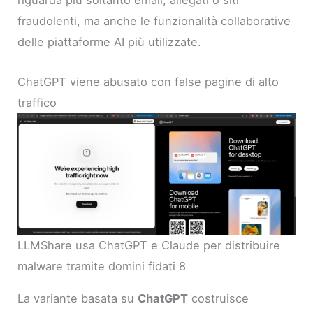
riguarda più soltanto email, allegati o siti
fraudolenti, ma anche le funzionalità collaborative
delle piattaforme AI più utilizzate.
ChatGPT viene abusato con false pagine di alto
traffico
LLMShare usa ChatGPT e Claude per distribuire
malware tramite domini fidati 8
La variante basata su
ChatGPT
costruisce