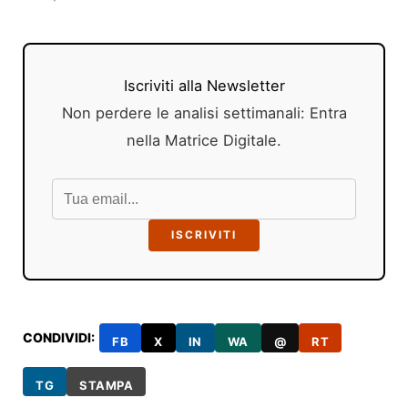
Iscriviti alla Newsletter
Non perdere le analisi settimanali: Entra
nella Matrice Digitale.
ISCRIVITI
CONDIVIDI:
FB
X
IN
WA
@
RT
TG
STAMPA