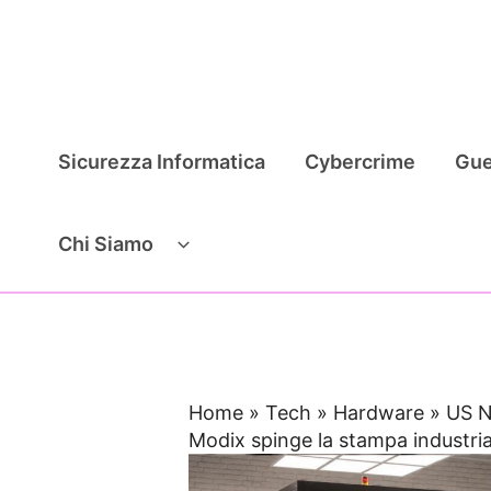
Vai
al
contenuto
Sicurezza Informatica
Cybercrime
Gue
Chi Siamo
Home
»
Tech
»
Hardware
»
US N
Modix spinge la stampa industria