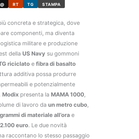
@
RT
TG
STAMPA
più concreta e strategica, dove
ipare componenti, ma diventa
logistica militare e produzione
est della
US Navy
su gommoni
G riciclato
e
fibra di basalto
tura additiva possa produrre
 impermeabili e potenzialmente
,
Modix
presenta la
MAMA 1000
,
olume di lavoro da
un metro cubo
,
grammi di materiale all’ora
e
2.100 euro
. Le due novità
ma raccontano lo stesso passaggio