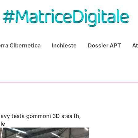
rra Cibernetica
Inchieste
Dossier APT
At
avy testa gommoni 3D stealth,
le