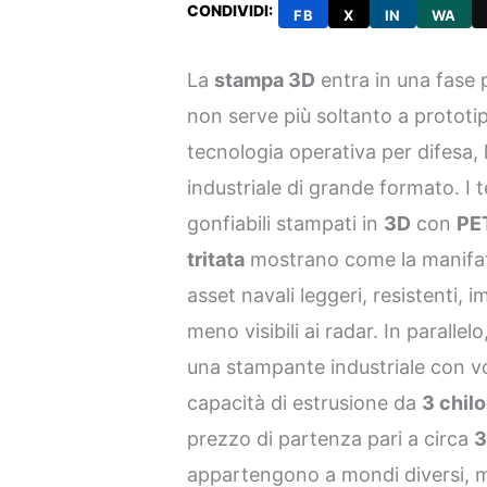
CONDIVIDI:
FB
X
IN
WA
La
stampa 3D
entra in una fase 
non serve più soltanto a protot
tecnologia operativa per difesa, 
industriale di grande formato. I t
gonfiabili stampati in
3D
con
PET
tritata
mostrano come la manifat
asset navali leggeri, resistenti,
meno visibili ai radar. In parallelo
una stampante industriale con v
capacità di estrusione da
3 chilo
prezzo di partenza pari a circa
3
appartengono a mondi diversi, 