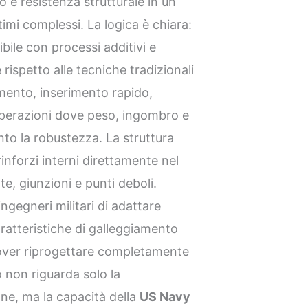
go e resistenza strutturale in un
ttimi complessi. La logica è chiara:
bile con processi additivi e
rispetto alle tecniche tradizionali
amento, inserimento rapido,
operazioni dove peso, ingombro e
to la robustezza. La struttura
inforzi interni direttamente nel
e, giunzioni e punti deboli.
gegneri militari di adattare
aratteristiche di galleggiamento
dover riprogettare completamente
o non riguarda solo la
e, ma la capacità della
US Navy