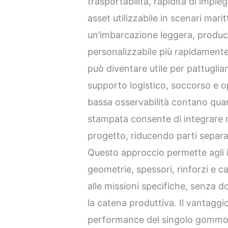
trasportabilità, rapidità di impie
asset utilizzabile in scenari mari
un’imbarcazione leggera, produci
personalizzabile più rapidamente 
può diventare utile per pattugli
supporto logistico, soccorso e 
bassa osservabilità contano quan
stampata consente di integrare r
progetto, riducendo parti separat
Questo approccio permette agli in
geometrie, spessori, rinforzi e c
alle missioni specifiche, senza 
la catena produttiva. Il vantaggi
performance del singolo gommon