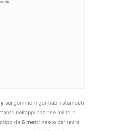
nuncio
vy
sui gommoni gonfiabili stampati
ante nell’applicazione militare
ototipo da
6 metri
nasce per unire