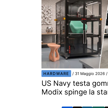
HARDWARE
/
31 Maggio 2026
US Navy testa gomm
Modix spinge la sta