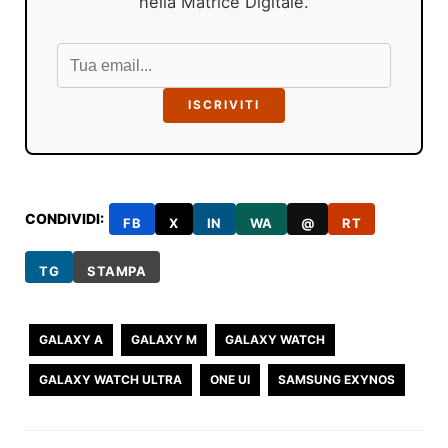
nella Matrice Digitale.
ISCRIVITI
CONDIVIDI:
FB
X
IN
WA
@
RT
TG
STAMPA
GALAXY A
GALAXY M
GALAXY WATCH
GALAXY WATCH ULTRA
ONE UI
SAMSUNG EXYNOS