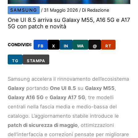
SAMSUNG
/
31 Maggio 2026
/ Di
Redazione
One UI 8.5 arriva su Galaxy M55, A16 5G e A17
5G con patch e novità
CONDIVIDI:
FB
X
IN
WA
@
RT
TG
STAMPA
Samsung accelera il rinnovamento dell’ecosistema
Galaxy
portando
One UI 8.5
su
Galaxy M55
,
Galaxy A16 5G
e
Galaxy A17 5G
, tre modelli
centrali nella fascia media e medio-bassa del
catalogo. L’aggiornamento stabile introduce le
patch di sicurezza di maggio
, ottimizzazioni
dell’interfaccia e correzioni pensate per migliorare