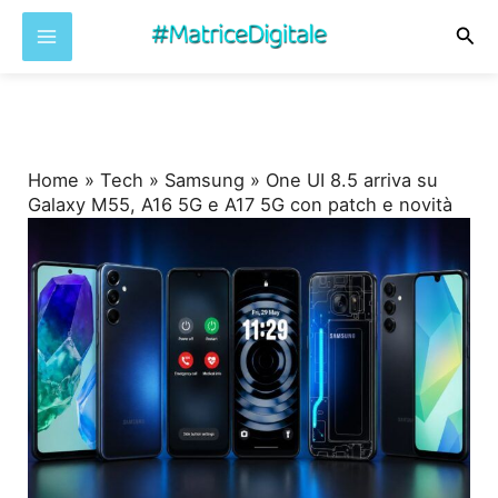
Cer
Vai
al
contenuto
Home
»
Tech
»
Samsung
»
One UI 8.5 arriva su
Galaxy M55, A16 5G e A17 5G con patch e novità