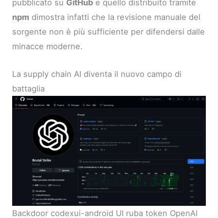
pubblicato su
GitHub
e quello distribuito tramite
npm
dimostra infatti che la revisione manuale del
sorgente non è più sufficiente per difendersi dalle
minacce moderne.
La supply chain AI diventa il nuovo campo di
battaglia
Backdoor codexui-android UI ruba token OpenAI