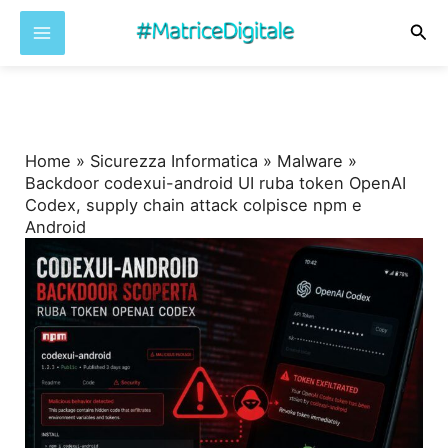
Cer
Vai
al
contenuto
Home
»
Sicurezza Informatica
»
Malware
»
Backdoor codexui-android UI ruba token OpenAI
Codex, supply chain attack colpisce npm e
Android