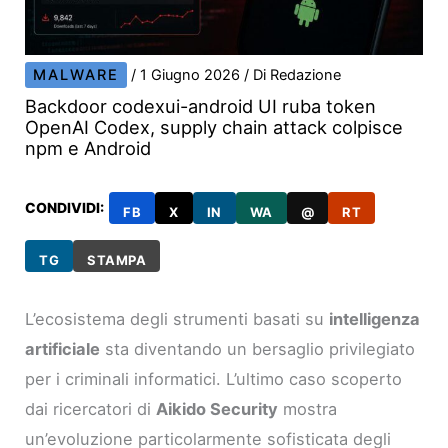
MALWARE
/
1 Giugno 2026
/ Di
Redazione
Backdoor codexui-android UI ruba token
OpenAI Codex, supply chain attack colpisce
npm e Android
CONDIVIDI:
FB
X
IN
WA
@
RT
TG
STAMPA
L’ecosistema degli strumenti basati su
intelligenza
artificiale
sta diventando un bersaglio privilegiato
per i criminali informatici. L’ultimo caso scoperto
dai ricercatori di
Aikido Security
mostra
un’evoluzione particolarmente sofisticata degli