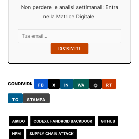
Non perdere le analisi settimanali: Entra
nella Matrice Digitale.
ISCRIVITI
CONDIVIDI:
FB
X
IN
WA
@
RT
TG
STAMPA
AIKIDO
CODEXUI-ANDROID BACKDOOR
GITHUB
NPM
SUPPLY CHAIN ATTACK