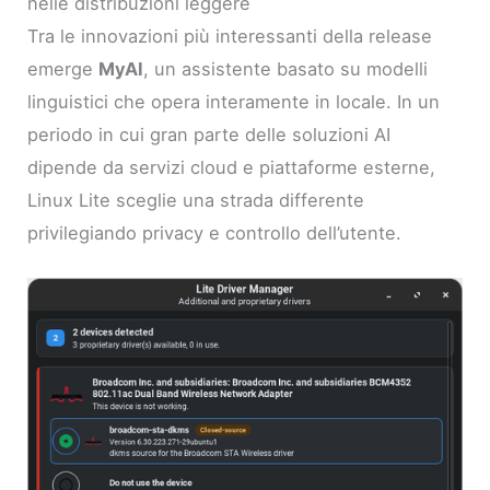
nelle distribuzioni leggere
Tra le innovazioni più interessanti della release
emerge
MyAI
, un assistente basato su modelli
linguistici che opera interamente in locale. In un
periodo in cui gran parte delle soluzioni AI
dipende da servizi cloud e piattaforme esterne,
Linux Lite sceglie una strada differente
privilegiando privacy e controllo dell’utente.