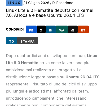
LINUX
/
1 Giugno 2026
/ Di
Redazione
Linux Lite 8.0 Hematite debutta con kernel
7.0, AI locale e base Ubuntu 26.04 LTS
CONDIVIDI:
FB
X
IN
WA
@
RT
TG
STAMPA
Dopo quattordici anni di sviluppo continuo,
Linux
Lite 8.0 Hematite
arriva come la versione più
ambiziosa mai realizzata dal progetto. La
distribuzione leggera basata su
Ubuntu 26.04 LTS
rappresenta il risultato di uno dei cicli di sviluppo
più lunghi e articolati mai affrontati dal team,
introducendo cambiamenti che interessano
praticamente ogni componente del sistema