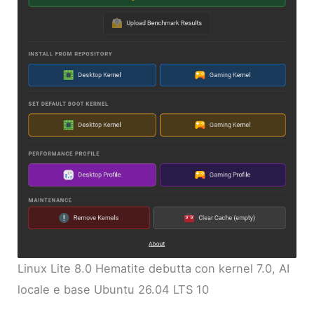
Linux Lite 8.0 Hematite debutta con kernel 7.0, AI
locale e base Ubuntu 26.04 LTS 10