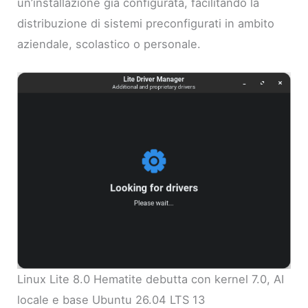
un’installazione già configurata, facilitando la
distribuzione di sistemi preconfigurati in ambito
aziendale, scolastico o personale.
Linux Lite 8.0 Hematite debutta con kernel 7.0, AI
locale e base Ubuntu 26.04 LTS 13