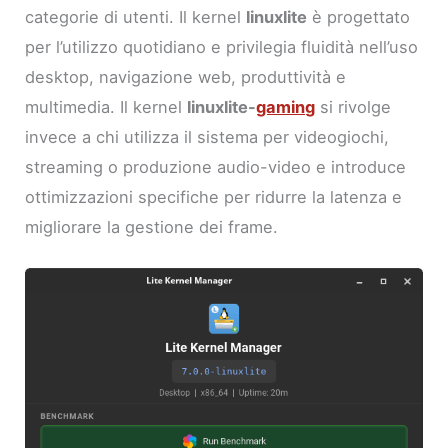
categorie di utenti. Il kernel
linuxlite
è progettato
per l’utilizzo quotidiano e privilegia fluidità nell’uso
desktop, navigazione web, produttività e
multimedia. Il kernel
linuxlite-
gaming
si rivolge
invece a chi utilizza il sistema per videogiochi,
streaming o produzione audio-video e introduce
ottimizzazioni specifiche per ridurre la latenza e
migliorare la gestione dei frame.