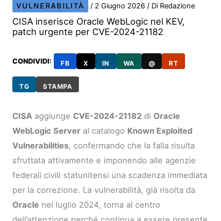
VULNERABILITÀ
/
2 Giugno 2026
/ Di
Redazione
CISA inserisce Oracle WebLogic nel KEV,
patch urgente per CVE-2024-21182
CONDIVIDI:
FB
X
IN
WA
@
RT
TG
STAMPA
CISA
aggiunge
CVE-2024-21182
di
Oracle
WebLogic Server
al catalogo
Known Exploited
Vulnerabilities
, confermando che la falla risulta
sfruttata attivamente e imponendo alle agenzie
federali civili statunitensi una scadenza immediata
per la correzione. La vulnerabilità, già risolta da
Oracle
nel luglio 2024, torna al centro
dell’attenzione perché continua a essere presente