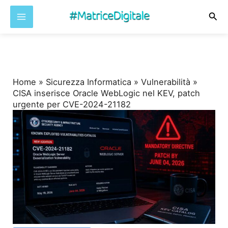
Cer
Vai
al
contenuto
Home
»
Sicurezza Informatica
»
Vulnerabilità
»
CISA inserisce Oracle WebLogic nel KEV, patch
urgente per CVE-2024-21182