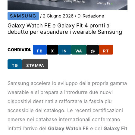
SAMSUNG
/
2 Giugno 2026
/ Di
Redazione
Galaxy Watch FE e Galaxy Fit 4 pronti al
debutto per espandere i wearable Samsung
CONDIVIDI:
FB
X
IN
WA
@
RT
TG
STAMPA
Samsung accelera lo sviluppo della propria gamma
wearable e si prepara a introdurre due nuovi
dispositivi destinati a rafforzare la fascia più
accessibile del catalogo. Le recenti certificazioni
emerse nei database internazionali confermano
infatti l’arrivo del
Galaxy Watch FE
e del
Galaxy Fit