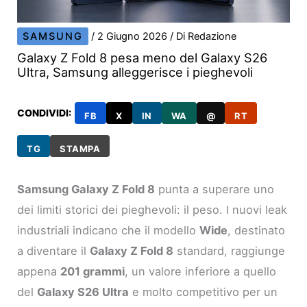
SAMSUNG
/
2 Giugno 2026
/ Di
Redazione
Galaxy Z Fold 8 pesa meno del Galaxy S26
Ultra, Samsung alleggerisce i pieghevoli
CONDIVIDI:
FB
X
IN
WA
@
RT
TG
STAMPA
Samsung Galaxy Z Fold 8
punta a superare uno
dei limiti storici dei pieghevoli: il peso. I nuovi leak
industriali indicano che il modello
Wide
, destinato
a diventare il
Galaxy Z Fold 8
standard, raggiunge
appena
201 grammi
, un valore inferiore a quello
del
Galaxy S26 Ultra
e molto competitivo per un