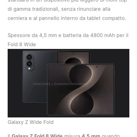
di gamma tradizionali, senza rinunciare alla
cerniera e al pannello interno da tablet compatto.
Spessore da 4,5 mm e batteria da 4800 mAh per il
Fold 8 Wide
Galaxy Z Wide Fold
Il
Galaxy Z Fold 8 Wide
misura
4,5 mm
quando