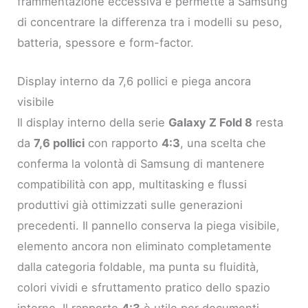
frammentazione eccessiva e permette a Samsung
di concentrare la differenza tra i modelli su peso,
batteria, spessore e form-factor.
Display interno da 7,6 pollici e piega ancora
visibile
Il display interno della serie
Galaxy Z Fold 8
resta
da
7,6 pollici
con rapporto
4:3
, una scelta che
conferma la volontà di Samsung di mantenere
compatibilità con app, multitasking e flussi
produttivi già ottimizzati sulle generazioni
precedenti. Il pannello conserva la piega visibile,
elemento ancora non eliminato completamente
dalla categoria foldable, ma punta su fluidità,
colori vividi e sfruttamento pratico dello spazio
interno. Il rapporto
4:3
è utile per documenti,