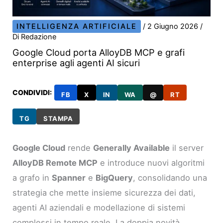
INTELLIGENZA ARTIFICIALE
/
2 Giugno 2026
/
Di
Redazione
Google Cloud porta AlloyDB MCP e grafi
enterprise agli agenti AI sicuri
CONDIVIDI:
FB
X
IN
WA
@
RT
TG
STAMPA
Google Cloud
rende
Generally Available
il server
AlloyDB Remote MCP
e introduce nuovi algoritmi
a grafo in
Spanner
e
BigQuery
, consolidando una
strategia che mette insieme sicurezza dei dati,
agenti AI aziendali e modellazione di sistemi
complessi in tempo reale. La doppia novità