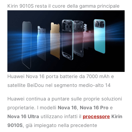
Kirin 9010S resta il cuore della gamma principale
Huawei Nova 16 porta batterie da 7000 mAh e
satellite BeiDou nel segmento medio-alto 14
Huawei continua a puntare sulle proprie soluzioni
proprietarie. I modelli
Nova 16
,
Nova 16 Pro
e
Nova 16 Ultra
utilizzano infatti il
processore
Kirin
9010S
, già impiegato nella precedente