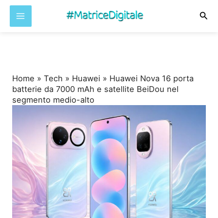
Cer
Vai
al
contenuto
Home
»
Tech
»
Huawei
»
Huawei Nova 16 porta
batterie da 7000 mAh e satellite BeiDou nel
segmento medio-alto