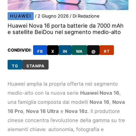
HUAWEI
/
2 Giugno 2026
/ Di
Redazione
Huawei Nova 16 porta batterie da 7000 mAh
e satellite BeiDou nel segmento medio-alto
CONDIVIDI:
FB
X
IN
WA
@
RT
TG
STAMPA
Huawei amplia la propria offerta nel segmento
medio-alto con la nuova serie
Huawei Nova 16
,
una famiglia composta dai modelli
Nova 16
,
Nova
16 Pro
,
Nova 16 Ultra
e
Nova 16z
. Il produttore
cinese concentra l’evoluzione della gamma su tre
elementi chiave: autonomia, fotografia e