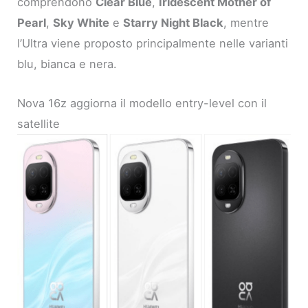
comprendono
Clear Blue
,
Iridescent Mother of
Pearl
,
Sky White
e
Starry Night Black
, mentre
l’Ultra viene proposto principalmente nelle varianti
blu, bianca e nera.
Nova 16z aggiorna il modello entry-level con il
satellite