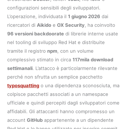
configurazioni sensibili degli sviluppatori.
L’operazione, individuata il
1 giugno 2026
dai
ricercatori di
Aikido
e
OX Security
, ha coinvolto
96 versioni backdoorate
di librerie interne usate
nel tooling di sviluppo Red Hat e distribuite
tramite il registro
npm
, con un volume
complessivo stimato in circa
117mila download
settimanali
. L’attacco è particolarmente rilevante
perché non sfrutta un semplice pacchetto
typosquatting
o una dipendenza sconosciuta, ma
colpisce pacchetti associati a un namespace
ufficiale e quindi percepiti dagli sviluppatori come
affidabili. Gli attaccanti hanno compromesso un
account
GitHub
appartenente a un dipendente
Red Hat e lo hanno utilizzato per inserire commit