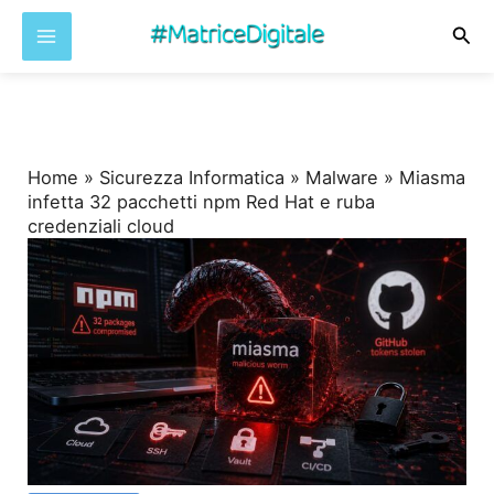
Cer
Vai
al
contenuto
Home
»
Sicurezza Informatica
»
Malware
»
Miasma
infetta 32 pacchetti npm Red Hat e ruba
credenziali cloud