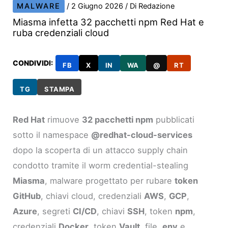
MALWARE
/
2 Giugno 2026
/ Di
Redazione
Miasma infetta 32 pacchetti npm Red Hat e
ruba credenziali cloud
CONDIVIDI:
FB
X
IN
WA
@
RT
TG
STAMPA
Red Hat
rimuove
32 pacchetti npm
pubblicati
sotto il namespace
@redhat-cloud-services
dopo la scoperta di un attacco supply chain
condotto tramite il worm credential-stealing
Miasma
, malware progettato per rubare
token
GitHub
, chiavi cloud, credenziali
AWS
,
GCP
,
Azure
, segreti
CI/CD
, chiavi
SSH
, token
npm
,
credenziali
Docker
, token
Vault
, file
.env
e