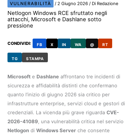
VULNERABILITÀ
/
2 Giugno 2026
/ Di
Redazione
Netlogon Windows RCE sfruttato negli
attacchi, Microsoft e Dashlane sotto
pressione
CONDIVIDI:
FB
X
IN
WA
@
RT
TG
STAMPA
Microsoft
e
Dashlane
affrontano tre incidenti di
sicurezza e affidabilità distinti che confermano
quanto l’inizio di giugno 2026 sia critico per
infrastrutture enterprise, servizi cloud e gestori di
credenziali. La vicenda più grave riguarda
CVE-
2026-41089
, una vulnerabilità critica nel servizio
Netlogon
di
Windows Server
che consente