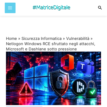
Cer
Vai
al
contenuto
Home
»
Sicurezza Informatica
»
Vulnerabilità
»
Netlogon Windows RCE sfruttato negli attacchi,
Microsoft e Dashlane sotto pressione