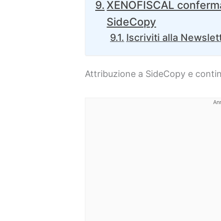
XENOFISCAL conferma l
SideCopy
Iscriviti alla Newslet
Attribuzione a SideCopy e conti
An