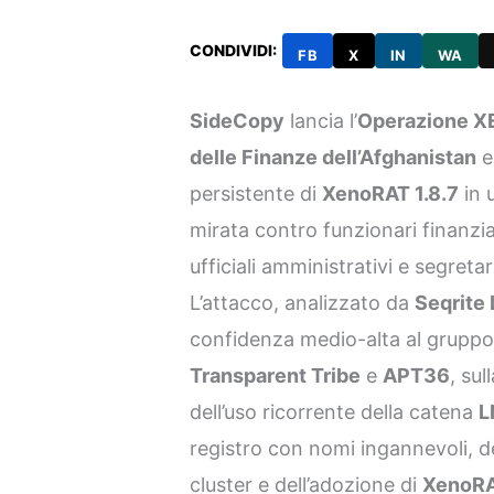
CONDIVIDI:
FB
X
IN
WA
SideCopy
lancia l’
Operazione 
delle Finanze dell’Afghanistan
e
persistente di
XenoRAT 1.8.7
in 
mirata contro funzionari finanziar
ufficiali amministrativi e segretar
L’attacco, analizzato da
Seqrite
confidenza medio-alta al grupp
Transparent Tribe
e
APT36
, su
dell’uso ricorrente della catena
L
registro con nomi ingannevoli, del
cluster e dell’adozione di
XenoR