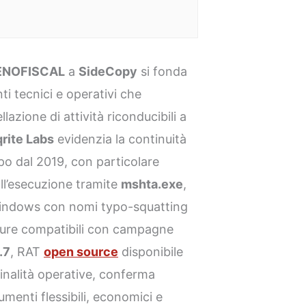
XENOFISCAL
a
SideCopy
si fonda
i tecnici e operativi che
azione di attività riconducibili a
rite Labs
evidenzia la continuità
ppo dal 2019, con particolare
all’esecuzione tramite
mshta.exe
,
 Windows con nomi typo-squatting
rutture compatibili con campagne
.7
, RAT
open source
disponibile
inalità operative, conferma
umenti flessibili, economici e