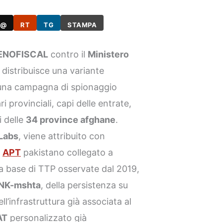
@
RT
TG
STAMPA
XENOFISCAL
contro il
Ministero
 distribuisce una variante
una campagna di spionaggio
i provinciali, capi delle entrate,
i delle
34 province afghane
.
 Labs
, viene attribuito con
o
APT
pakistano collegato a
lla base di TTP osservate dal 2019,
NK-mshta
, della persistenza su
l’infrastruttura già associata al
AT
personalizzato già