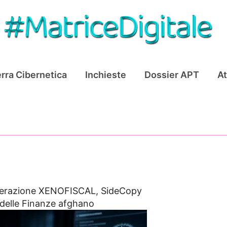
rra Cibernetica
Inchieste
Dossier APT
At
erazione XENOFISCAL, SideCopy
 delle Finanze afghano