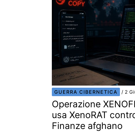
GUERRA CIBERNETICA
/
2 G
Operazione XENOF
usa XenoRAT contro 
Finanze afghano