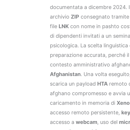
documentata a dicembre 2024. Il 
archivio
ZIP
consegnato tramit
file
LNK
con nome in pashto costr
di dipendenti invitati a un semina
psicologica. La scelta linguistica
preparazione accurata, perché il 
contesto amministrativo afghano 
Afghanistan
. Una volta eseguito
scarica un payload
HTA
remoto d
afghano compromesso e avvia una
caricamento in memoria di
Xeno
accesso remoto persistente,
key
accesso a
webcam
, uso del
mic