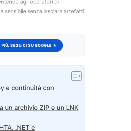
ntendo agli operatori di
ia sensibile senza lasciare artefatti
 PIÙ:
SEGUICI SU GOOGLE ★
y e continuità con
tta un archivio ZIP e un LNK
 HTA, .NET e