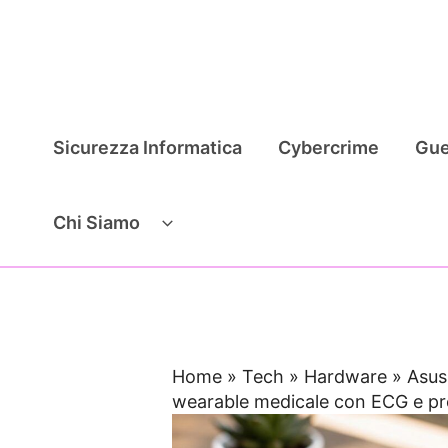
Vai
al
contenuto
Sicurezza Informatica
Cybercrime
Gue
Chi Siamo
Home
»
Tech
»
Hardware
»
Asus
wearable medicale con ECG e pr