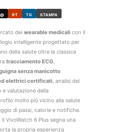
@
RT
TG
STAMPA
ercato dei
wearable medicali
con il
ologio intelligente progettato per
o della salute oltre la classica
gra
tracciamento ECG
,
guigna senza manicotto
ed elettrici certificati
, analisi del
 e valutazione della
filo molto più vicino alla salute
gio di passi, calorie e notifiche.
, il VivoWatch 6 Plus segna una
orta la propria esperienza