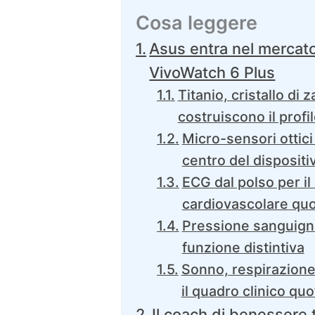
Cosa leggere
Asus entra nel mercat
VivoWatch 6 Plus
Titanio, cristallo di
costruiscono il prof
Micro-sensori ottici e
centro del dispositi
ECG dal polso per i
cardiovascolare quo
Pressione sanguign
funzione distintiva
Sonno, respirazion
il quadro clinico quo
Il coach di benessere t