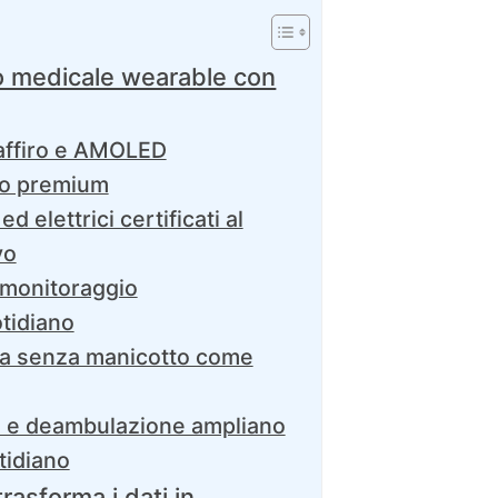
o medicale wearable con
 zaffiro e AMOLED
ilo premium
d elettrici certificati al
vo
l monitoraggio
tidiano
a senza manicotto come
e e deambulazione ampliano
tidiano
rasforma i dati in