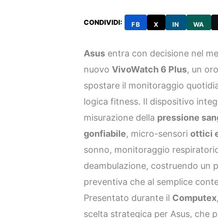
CONDIVIDI:
FB
X
IN
WA
Asus
entra con decisione nel m
nuovo
VivoWatch 6 Plus
, un or
spostare il monitoraggio quotidian
logica fitness. Il dispositivo inte
misurazione della
pressione san
gonfiabile
, micro-sensori
ottici 
sonno, monitoraggio respiratorio
deambulazione, costruendo un pro
preventiva che al semplice conteg
Presentato durante il
Computex
scelta strategica per Asus, che p