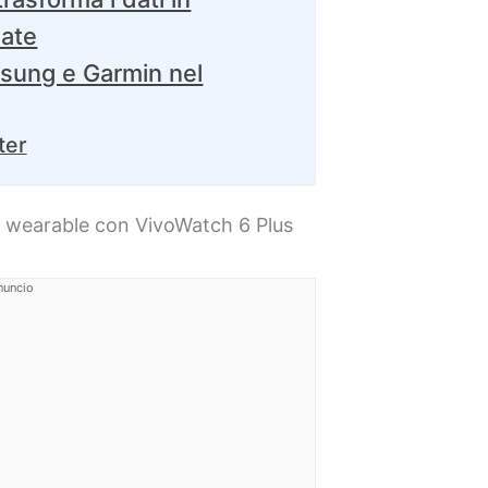
zate
sung e Garmin nel
ter
e wearable con VivoWatch 6 Plus
nuncio