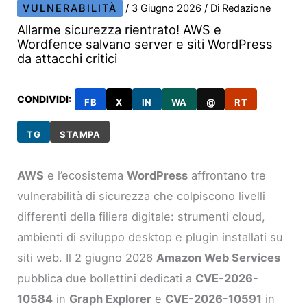
VULNERABILITÀ
/
3 Giugno 2026
/ Di
Redazione
Allarme sicurezza rientrato! AWS e
Wordfence salvano server e siti WordPress
da attacchi critici
CONDIVIDI:
FB
X
IN
WA
@
RT
TG
STAMPA
AWS
e l’ecosistema
WordPress
affrontano tre
vulnerabilità di sicurezza che colpiscono livelli
differenti della filiera digitale: strumenti cloud,
ambienti di sviluppo desktop e plugin installati su
siti web. Il 2 giugno 2026
Amazon Web Services
pubblica due bollettini dedicati a
CVE-2026-
10584
in
Graph Explorer
e
CVE-2026-10591
in