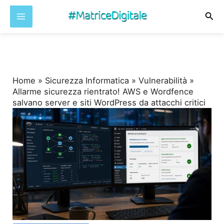
Cer
Vai
al
contenuto
Home
»
Sicurezza Informatica
»
Vulnerabilità
»
Allarme sicurezza rientrato! AWS e Wordfence
salvano server e siti WordPress da attacchi critici