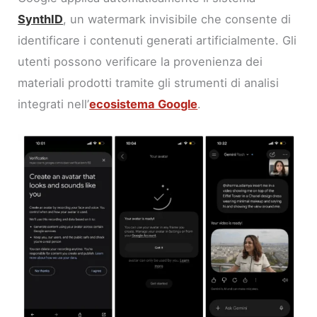
SynthID
, un watermark invisibile che consente di
identificare i contenuti generati artificialmente. Gli
utenti possono verificare la provenienza dei
materiali prodotti tramite gli strumenti di analisi
integrati nell’
ecosistema Google
.