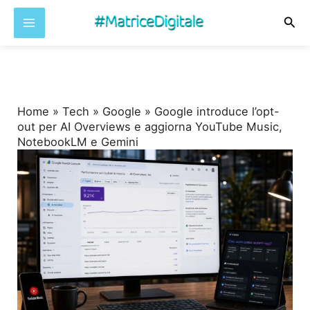
Cer
Vai
al
contenuto
Home
»
Tech
»
Google
»
Google introduce l’opt-
out per AI Overviews e aggiorna YouTube Music,
NotebookLM e Gemini