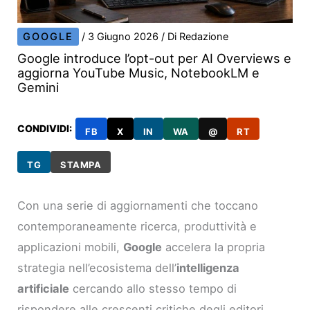
GOOGLE
/
3 Giugno 2026
/ Di
Redazione
Google introduce l’opt-out per AI Overviews e
aggiorna YouTube Music, NotebookLM e
Gemini
CONDIVIDI:
FB
X
IN
WA
@
RT
TG
STAMPA
Con una serie di aggiornamenti che toccano
contemporaneamente ricerca, produttività e
applicazioni mobili,
Google
accelera la propria
strategia nell’ecosistema dell’
intelligenza
artificiale
cercando allo stesso tempo di
rispondere alle crescenti critiche degli editori