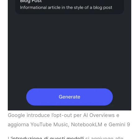
Google introduce l’opt-out per AI Overviews e
aggiorna YouTube Music, NotebookLM e Gemini 9
L
’introduzione di questi modelli
si aggiunge alle