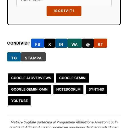
ISCRIVITI
CONDIVIDI:
FB
X
IN
WA
@
RT
TG
STAMPA
GOOGLE AI OVERVIEWS
GOOGLE GEMINI
GOOGLE GEMINI OMNI
NOTEBOOKLM
SYNTHID
YOUTUBE
Matrice Digitale partecipa al Programma Affiliazione Amazon EU. In
qualità di Affiliato Amazon, ricevo un guadagno dagli acquisti idonei.