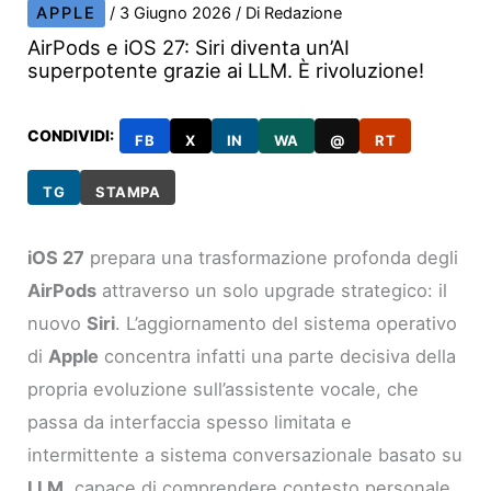
APPLE
/
3 Giugno 2026
/ Di
Redazione
AirPods e iOS 27: Siri diventa un’AI
superpotente grazie ai LLM. È rivoluzione!
CONDIVIDI:
FB
X
IN
WA
@
RT
TG
STAMPA
iOS 27
prepara una trasformazione profonda degli
AirPods
attraverso un solo upgrade strategico: il
nuovo
Siri
. L’aggiornamento del sistema operativo
di
Apple
concentra infatti una parte decisiva della
propria evoluzione sull’assistente vocale, che
passa da interfaccia spesso limitata e
intermittente a sistema conversazionale basato su
LLM
, capace di comprendere contesto personale,