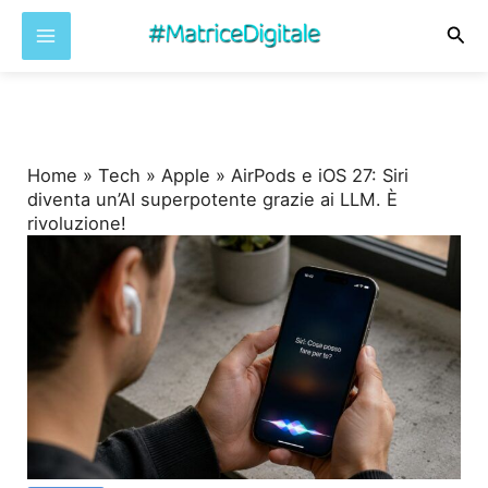
Cer
Vai
al
contenuto
Home
»
Tech
»
Apple
»
AirPods e iOS 27: Siri
diventa un’AI superpotente grazie ai LLM. È
rivoluzione!