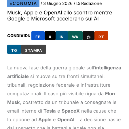
ECONOMIA
/
3 Giugno 2026
/ Di
Redazione
Musk, Apple e OpenAI allo scontro mentre
Google e Microsoft accelerano sull’AI
CONDIVIDI:
FB
X
IN
WA
@
RT
TG
STAMPA
La nuova fase della guerra globale sull’
intelligenza
artificiale
si muove su tre fronti simultanei:
tribunali, regolazione federale e infrastrutture
computazionali. Il caso più visibile riguarda
Elon
Musk
, costretto da un tribunale a consegnare le
email interne di
Tesla
e
SpaceX
nella causa che
lo oppone ad
Apple
e
OpenAI
. La decisione nasce
dal sospetto che la battaglia legale non sia