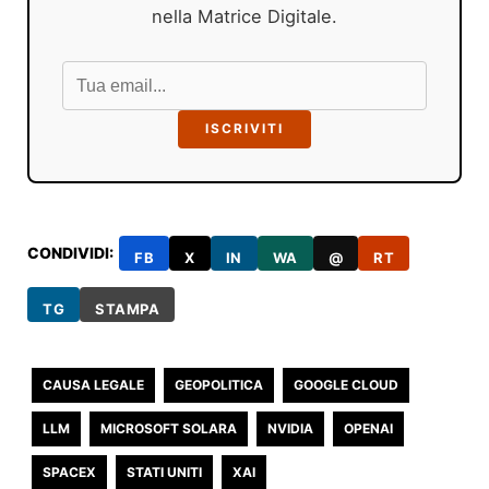
nella Matrice Digitale.
ISCRIVITI
CONDIVIDI:
FB
X
IN
WA
@
RT
TG
STAMPA
CAUSA LEGALE
GEOPOLITICA
GOOGLE CLOUD
LLM
MICROSOFT SOLARA
NVIDIA
OPENAI
SPACEX
STATI UNITI
XAI