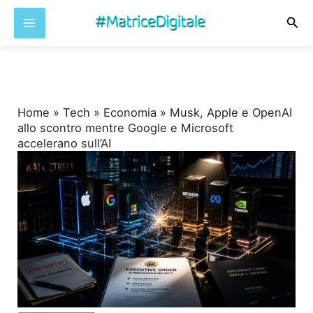
Cer
Vai
al
contenuto
Home
»
Tech
»
Economia
»
Musk, Apple e OpenAI
allo scontro mentre Google e Microsoft
accelerano sull’AI