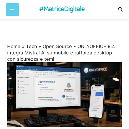
Cer
Vai
al
contenuto
Home
»
Tech
»
Open Source
»
ONLYOFFICE 9.4
integra Mistral AI su mobile e rafforza desktop
con sicurezza e temi