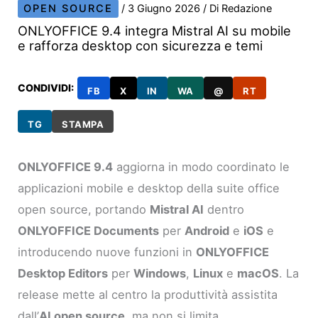
OPEN SOURCE
/
3 Giugno 2026
/ Di
Redazione
ONLYOFFICE 9.4 integra Mistral AI su mobile
e rafforza desktop con sicurezza e temi
CONDIVIDI:
FB
X
IN
WA
@
RT
TG
STAMPA
ONLYOFFICE 9.4
aggiorna in modo coordinato le
applicazioni mobile e desktop della suite office
open source, portando
Mistral AI
dentro
ONLYOFFICE Documents
per
Android
e
iOS
e
introducendo nuove funzioni in
ONLYOFFICE
Desktop Editors
per
Windows
,
Linux
e
macOS
. La
release mette al centro la produttività assistita
dall’
AI open source
, ma non si limita