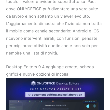
touch. Il valore è evidente soprattutto su iPad,
dove ONLYOFFICE può diventare una vera suite
da lavoro e non soltanto un viewer evoluto.
L’aggiornamento dimostra che l’azienda non tratta
il mobile come canale secondario: Android e iOS
ricevono interventi mirati, con funzioni pensate
per migliorare attività quotidiane e non solo per
riempire una lista di novità.
Desktop Editors 9.4 aggiunge croato, scheda
grafici e nuove opzioni di incolla